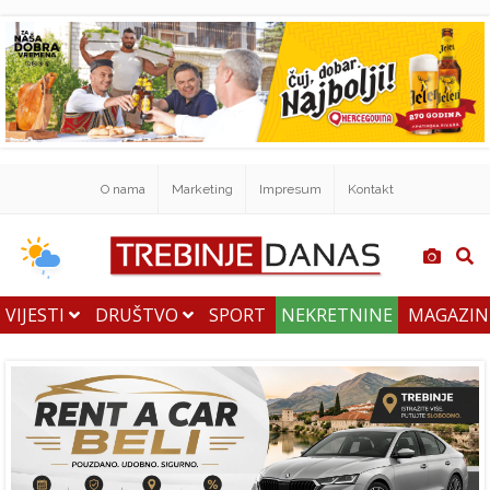
O nama
Marketing
Impresum
Kontakt
VIJESTI
DRUŠTVO
SPORT
NEKRETNINE
MAGAZI