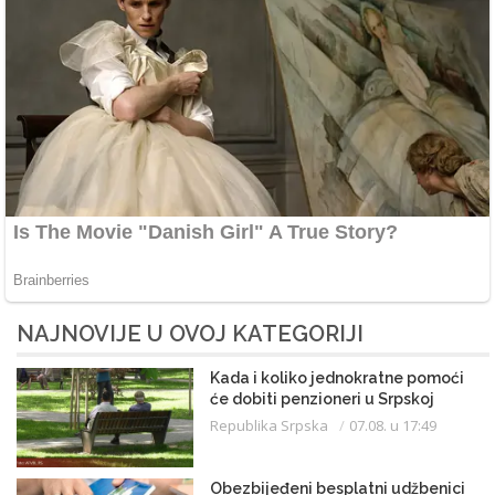
NAJNOVIJE U OVOJ KATEGORIJI
Kada i koliko jednokratne pomoći
će dobiti penzioneri u Srpskoj
Republika Srpska
07.08. u 17:49
Obezbijeđeni besplatni udžbenici