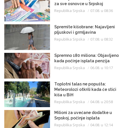
za sve osnovce u Srpskoj
Republika Srpska
07.08. u 08:36
Spremite kišobrane: Najavljeni
pljuskovi i grmljavina
Republika Srpska
07.08. u 08:32
Spremno 180 miliona: Objavljeno
kada počinje isplata penzija
Republika Srpska
06.08. u 10:17
Toplotni talas ne popušta:
Meteorolozi otkrili kada će stići
kiša u BiH
Republika Srpska
04.08. u 20:58
Milioni za uvećane dodatke u
Srpskoj, počinje isplata
Republika Srpska
04.08. u 12:14