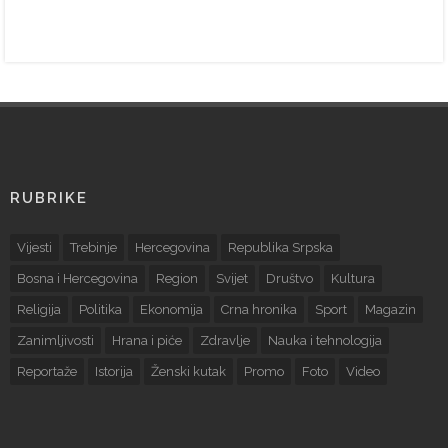
RUBRIKE
Vijesti
Trebinje
Hercegovina
Republika Srpska
Bosna i Hercegovina
Region
Svijet
Društvo
Kultura
Religija
Politika
Ekonomija
Crna hronika
Sport
Magazin
Zanimljivosti
Hrana i piće
Zdravlje
Nauka i tehnologija
Reportaže
Istorija
Ženski kutak
Promo
Foto
Video