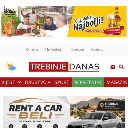
O nama
Marketing
Impresum
Kontakt
VIJESTI
DRUŠTVO
SPORT
NEKRETNINE
MAGAZI