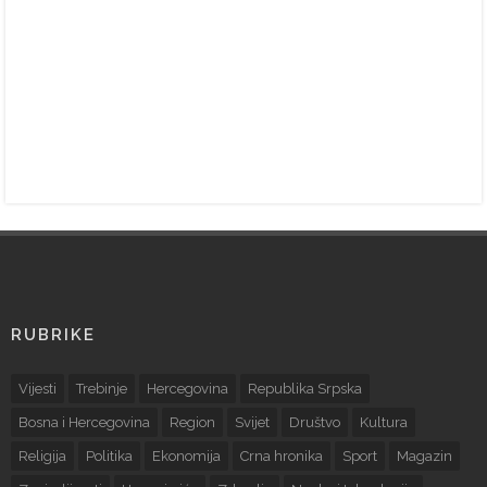
RUBRIKE
Vijesti
Trebinje
Hercegovina
Republika Srpska
Bosna i Hercegovina
Region
Svijet
Društvo
Kultura
Religija
Politika
Ekonomija
Crna hronika
Sport
Magazin