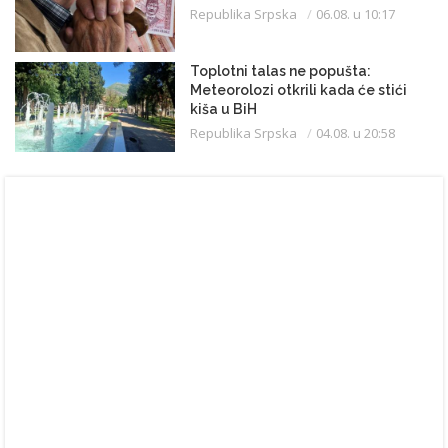
Republika Srpska
06.08. u 10:17
Toplotni talas ne popušta:
Meteorolozi otkrili kada će stići
kiša u BiH
Republika Srpska
04.08. u 20:58