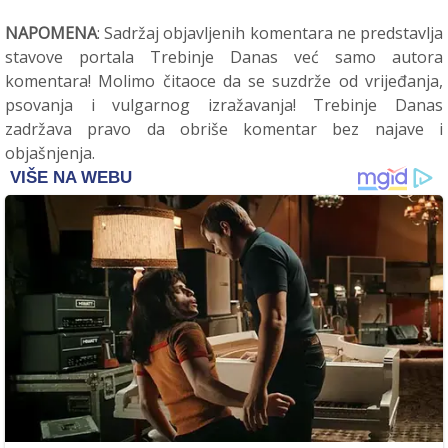
NAPOMENA
: Sadržaj objavljenih komentara ne predstavlja
stavove portala Trebinje Danas već samo autora
komentara! Molimo čitaoce da se suzdrže od vrijeđanja,
psovanja i vulgarnog izražavanja! Trebinje Danas
zadržava pravo da obriše komentar bez najave i
objašnjenja.