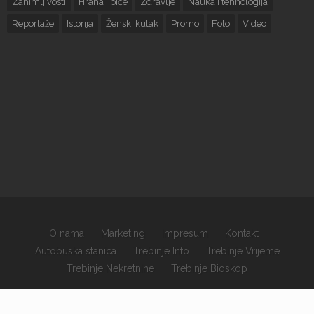
Zanimljivosti
Hrana i piće
Zdravlje
Nauka i tehnologija
Reportaže
Istorija
Ženski kutak
Promo
Foto
Video
O nama
Marketing
Impresum
Kontakt
Autobuska stanica
Trebinje Info
Trebinje Vrijeme
Trebinje Nekretnine
Trebinje Bioskop
×
Copyrights © 2026 sva prava zadržana.