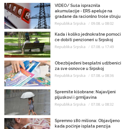
VIDEO/ Suša ispraznila
akumulacije - ERS apeluje na
građane da racionlno troše struju
Republika Srpska
09.08. u 08:02
Kada i koliko jednokratne pomoći
će dobiti penzioneri u Srpskoj
Republika Srpska
07.08. u 17:49
Obezbijeđeni besplatni udžbenici
za sve osnovce u Srpskoj
Republika Srpska
07.08. u 08:36
Spremite kišobrane: Najavljeni
pljuskovi i grmljavina
Republika Srpska
07.08. u 08:32
Spremno 180 miliona: Objavljeno
kada počinje isplata penzija