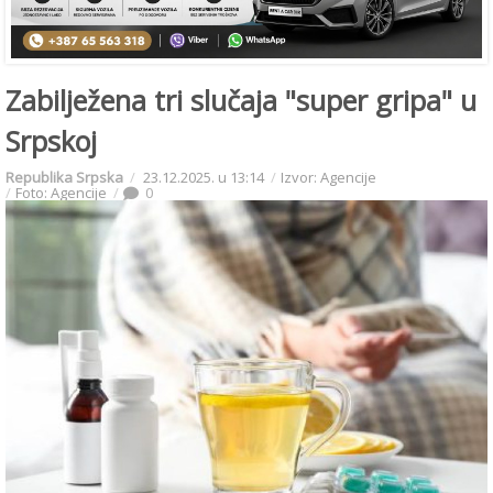
Zabilježena tri slučaja "super gripa" u
Srpskoj
Republika Srpska
23.12.2025. u 13:14
Izvor: Agencije
Foto: Agencije
0