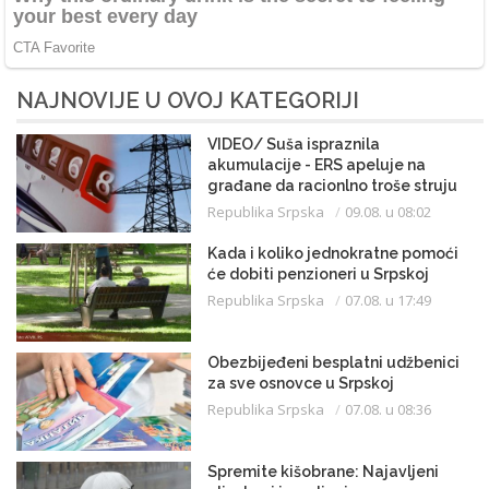
NAJNOVIJE U OVOJ KATEGORIJI
VIDEO/ Suša ispraznila
akumulacije - ERS apeluje na
građane da racionlno troše struju
Republika Srpska
09.08. u 08:02
Kada i koliko jednokratne pomoći
će dobiti penzioneri u Srpskoj
Republika Srpska
07.08. u 17:49
Obezbijeđeni besplatni udžbenici
za sve osnovce u Srpskoj
Republika Srpska
07.08. u 08:36
Spremite kišobrane: Najavljeni