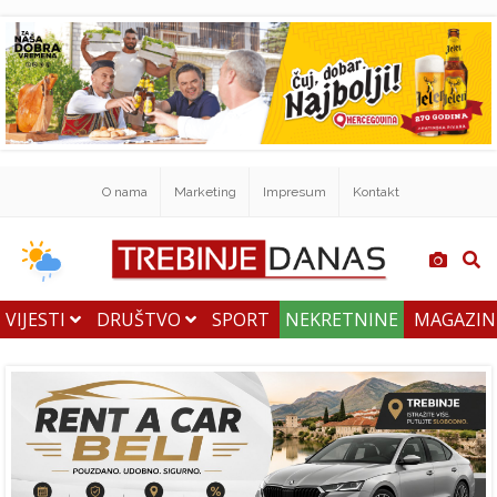
O nama
Marketing
Impresum
Kontakt
VIJESTI
DRUŠTVO
SPORT
NEKRETNINE
MAGAZI