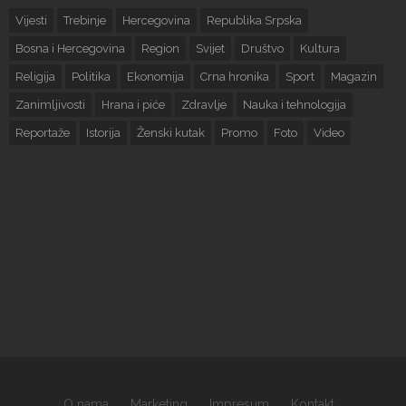
Vijesti
Trebinje
Hercegovina
Republika Srpska
Bosna i Hercegovina
Region
Svijet
Društvo
Kultura
Religija
Politika
Ekonomija
Crna hronika
Sport
Magazin
Zanimljivosti
Hrana i piće
Zdravlje
Nauka i tehnologija
Reportaže
Istorija
Ženski kutak
Promo
Foto
Video
O nama
Marketing
Impresum
Kontakt