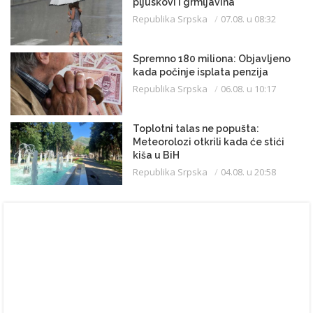
pljuskovi i grmljavina
Republika Srpska
07.08. u 08:32
Spremno 180 miliona: Objavljeno
kada počinje isplata penzija
Republika Srpska
06.08. u 10:17
Toplotni talas ne popušta:
Meteorolozi otkrili kada će stići
kiša u BiH
Republika Srpska
04.08. u 20:58