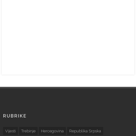
RUBRIKE
Vijesti
Trebinje
Hercegovina
Republika Srpska