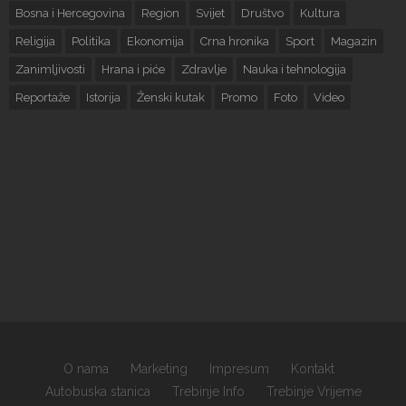
Bosna i Hercegovina
Region
Svijet
Društvo
Kultura
Religija
Politika
Ekonomija
Crna hronika
Sport
Magazin
Zanimljivosti
Hrana i piće
Zdravlje
Nauka i tehnologija
Reportaže
Istorija
Ženski kutak
Promo
Foto
Video
O nama
Marketing
Impresum
Kontakt
Autobuska stanica
Trebinje Info
Trebinje Vrijeme