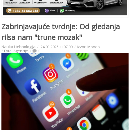
Zabrinjavajuće tvrdnje: Od gledanja
rilsa nam ''trune mozak"
Nauka i tehnologija
24.03.2025. u 07:00
Izvor: Mondo
Foto: Agencije
0