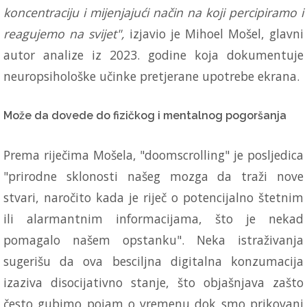
koncentraciju i mijenjajući način na koji percipiramo i
reagujemo na svijet",
izjavio je Mihoel Mošel, glavni
autor analize iz 2023. godine koja dokumentuje
neuropsihološke učinke pretjerane upotrebe ekrana.
Može da dovede do fizičkog i mentalnog pogoršanja
Prema riječima Mošela, "doomscrolling" je posljedica
"prirodne sklonosti našeg mozga da traži nove
stvari, naročito kada je riječ o potencijalno štetnim
ili alarmantnim informacijama, što je nekad
pomagalo našem opstanku". Neka istraživanja
sugerišu da ova besciljna digitalna konzumacija
izaziva disocijativno stanje, što objašnjava zašto
često gubimo pojam o vremenu dok smo prikovani