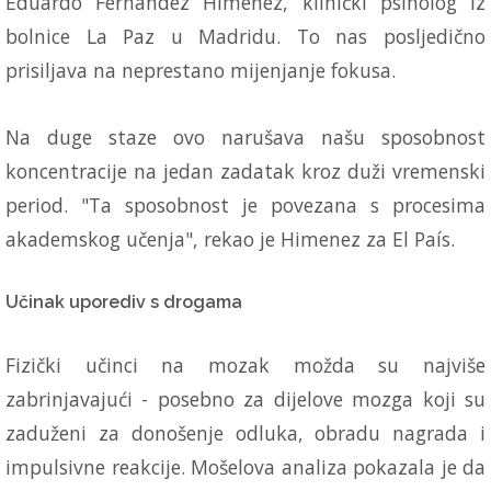
Eduardo Fernandez Himenez, klinički psiholog iz
bolnice La Paz u Madridu. To nas posljedično
prisiljava na neprestano mijenjanje fokusa.
Na duge staze ovo narušava našu sposobnost
koncentracije na jedan zadatak kroz duži vremenski
period. "Ta sposobnost je povezana s procesima
akademskog učenja", rekao je Himenez za El País.
Učinak uporediv s drogama
Fizički učinci na mozak možda su najviše
zabrinjavajući - posebno za dijelove mozga koji su
zaduženi za donošenje odluka, obradu nagrada i
impulsivne reakcije. Mošelova analiza pokazala je da