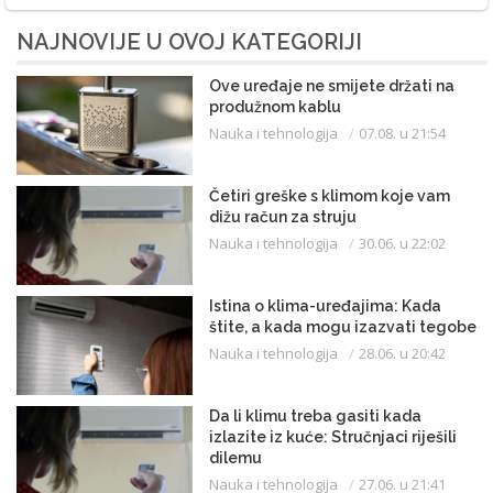
NAJNOVIJE U OVOJ KATEGORIJI
Ove uređaje ne smijete držati na
produžnom kablu
Nauka i tehnologija
07.08. u 21:54
Četiri greške s klimom koje vam
dižu račun za struju
Nauka i tehnologija
30.06. u 22:02
Istina o klima-uređajima: Kada
štite, a kada mogu izazvati tegobe
Nauka i tehnologija
28.06. u 20:42
Da li klimu treba gasiti kada
izlazite iz kuće: Stručnjaci riješili
dilemu
Nauka i tehnologija
27.06. u 21:41