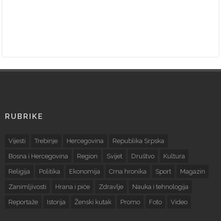
RUBRIKE
Vijesti
Trebinje
Hercegovina
Republika Srpska
Bosna i Hercegovina
Region
Svijet
Društvo
Kultura
Religija
Politika
Ekonomija
Crna hronika
Sport
Magazin
Zanimljivosti
Hrana i piće
Zdravlje
Nauka i tehnologija
Reportaže
Istorija
Ženski kutak
Promo
Foto
Video