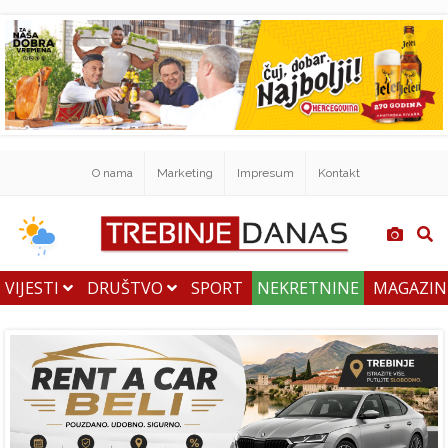
O nama
Marketing
Impresum
Kontakt
VIJESTI
DRUŠTVO
SPORT
NEKRETNINE
MAGAZI