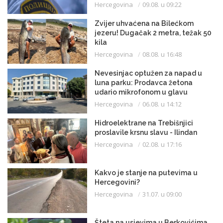
Hercegovina
09.08. u 09:22
Zvijer uhvaćena na Bilećkom
jezeru! Dugačak 2 metra, težak 50
kila
Hercegovina
08.08. u 16:48
Nevesinjac optužen za napad u
luna parku: Prodavca žetona
udario mikrofonom u glavu
Hercegovina
06.08. u 14:12
Hidroelektrane na Trebišnjici
proslavile krsnu slavu - Ilindan
Hercegovina
02.08. u 17:16
Kakvo je stanje na putevima u
Hercegovini?
Hercegovina
31.07. u 09:00
Šteta na usjevima u Berkovićima