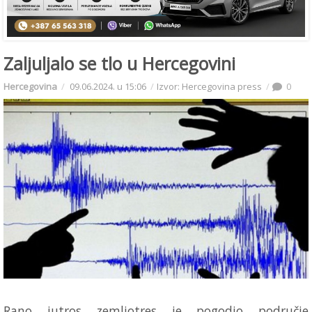
Zaljuljalo se tlo u Hercegovini
Hercegovina
09.06.2024. u 15:06
Izvor: Hercegovina press
0
Rano jutros zemljotres je pogodio područje