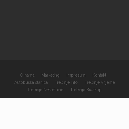
O nama
Marketing
Impresum
Kontakt
Autobuska stanica
Trebinje Info
Trebinje Vrijeme
Trebinje Nekretnine
Trebinje Bioskop
×
Copyrights © 2026 sva prava zadržana.