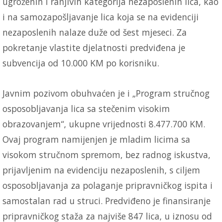
ugroženih i ranjivih kategorija nezaposlenih lica, kao
i na samozapošljavanje lica koja se na evidenciji
nezaposlenih nalaze duže od šest mjeseci. Za
pokretanje vlastite djelatnosti predviđena je
subvencija od 10.000 KM po korisniku.
Javnim pozivom obuhvaćen je i „Program stručnog
osposobljavanja lica sa stečenim visokim
obrazovanjem“, ukupne vrijednosti 8.477.700 KM.
Ovaj program namijenjen je mladim licima sa
visokom stručnom spremom, bez radnog iskustva,
prijavljenim na evidenciju nezaposlenih, s ciljem
osposobljavanja za polaganje pripravničkog ispita i
samostalan rad u struci. Predviđeno je finansiranje
pripravničkog staža za najviše 847 lica, u iznosu od