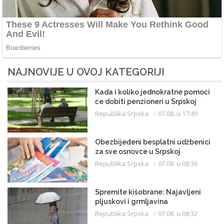
NAJNOVIJE U OVOJ KATEGORIJI
Kada i koliko jednokratne pomoći
će dobiti penzioneri u Srpskoj
Republika Srpska
07.08. u 17:49
Obezbijeđeni besplatni udžbenici
za sve osnovce u Srpskoj
Republika Srpska
07.08. u 08:36
Spremite kišobrane: Najavljeni
pljuskovi i grmljavina
Republika Srpska
07.08. u 08:32