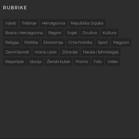
RUBRIKE
Vijesti
Trebinje
Hercegovina
Republika Srpska
Bosna i Hercegovina
Region
Svijet
Društvo
Kultura
Religija
Politika
Ekonomija
Crna hronika
Sport
Magazin
Zanimljivosti
Hrana i piće
Zdravlje
Nauka i tehnologija
Reportaže
Istorija
Ženski kutak
Promo
Foto
Video