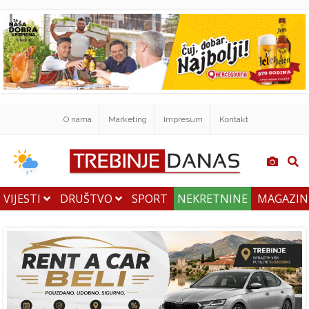
O nama
Marketing
Impresum
Kontakt
VIJESTI
DRUŠTVO
SPORT
NEKRETNINE
MAGAZI