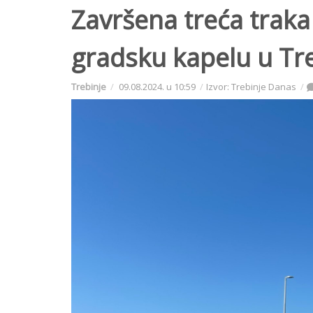
Završena treća traka
gradsku kapelu u Tre
Trebinje
09.08.2024. u 10:59
Izvor: Trebinje Danas