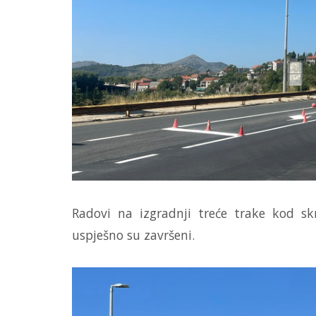
Radovi na izgradnji treće trake kod skr
uspješno su završeni.