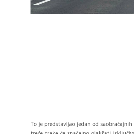
To je predstavljao jedan od saobraćajnih 
treće trake će značajno olakšati isključi