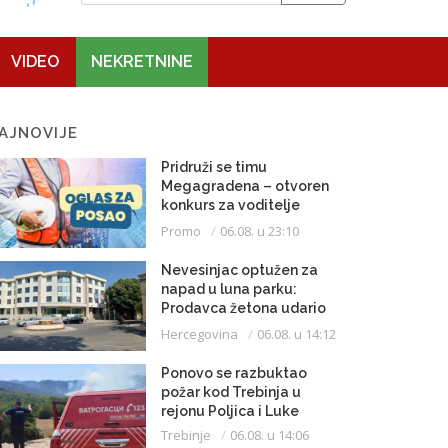
VIDEO
NEKRETNINE
AJNOVIJE
Pridruži se timu
Megagradena – otvoren
konkurs za voditelje
gradilišta
Promo
06.08. u 23:10
Nevesinjac optužen za
napad u luna parku:
Prodavca žetona udario
mikrofonom u glavu
Hercegovina
06.08. u 14:12
Ponovo se razbuktao
požar kod Trebinja u
rejonu Poljica i Luke
Trebinje
06.08. u 14:06