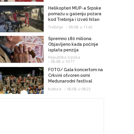
Helikopteri MUP-a Srpske
pomažu u gašenju požara
kod Trebinja i izveli hitan
medicinski let do
Trebinje
06.08. u 11:42
Beograda
Spremno 180 miliona:
Objavljeno kada počinje
isplata penzija
Republika Srpska
06.08. u 10:17
FOTO/ Gala koncertom na
Crkvini otvoren osmi
Međunarodni festival
klasične muzike
Kultura
06.08. u 08:23