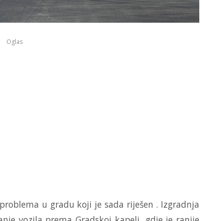
Oglas
problema u gradu koji je sada riješen . Izgradnja
vanje vozila prema Gradskoj kapeli, gdje je ranije