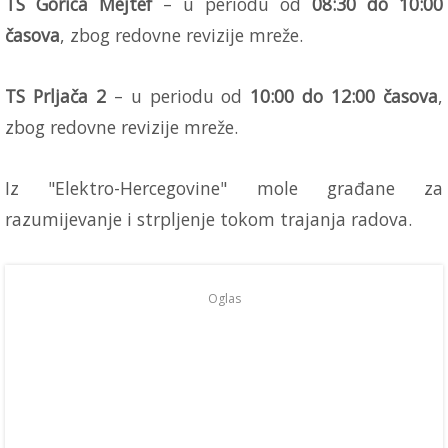
TS Gorica Mejtef
– u periodu od
08:30 do 10:00
časova
, zbog redovne revizije mreže.
TS Prljača 2
– u periodu od
10:00 do 12:00 časova
,
zbog redovne revizije mreže.
Iz "Elektro-Hercegovine" mole građane za
razumijevanje i strpljenje tokom trajanja radova.
Oglas