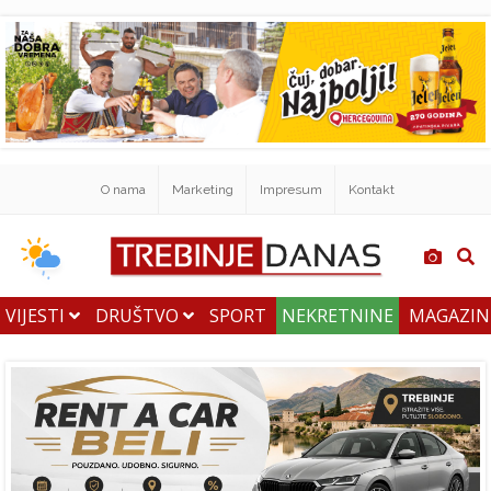
O nama
Marketing
Impresum
Kontakt
VIJESTI
DRUŠTVO
SPORT
NEKRETNINE
MAGAZI