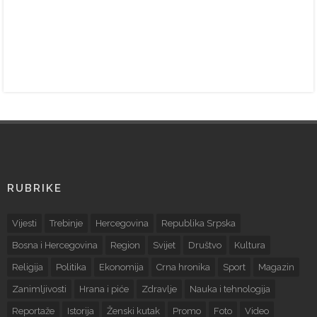
RUBRIKE
Vijesti
Trebinje
Hercegovina
Republika Srpska
Bosna i Hercegovina
Region
Svijet
Društvo
Kultura
Religija
Politika
Ekonomija
Crna hronika
Sport
Magazin
Zanimljivosti
Hrana i piće
Zdravlje
Nauka i tehnologija
Reportaže
Istorija
Ženski kutak
Promo
Foto
Video