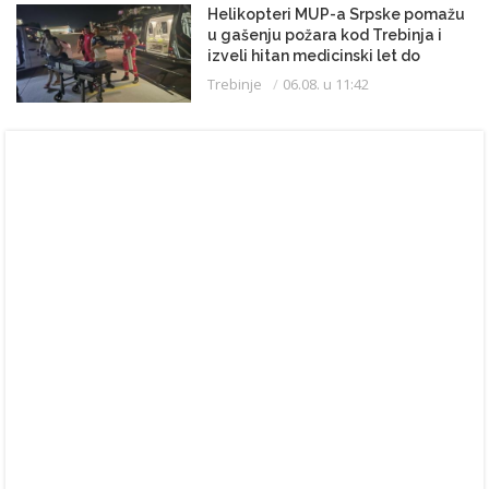
Helikopteri MUP-a Srpske pomažu
u gašenju požara kod Trebinja i
izveli hitan medicinski let do
Beograda
Trebinje
06.08. u 11:42