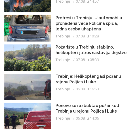
Trebinje
07.08. u 14:57
Pretresi u Trebinju: U automobilu
pronađena veća količina spida,
jedna osoba uhapšena
Trebinje
07.08. u 10:28
Požarište u Trebinju stabilno,
helikopter i jutros nastavlja dejstvo
Trebinje
07.08. u 08:39
Trebinje: Helikopter gasi požar u
rejonu Poljica i Luke
Trebinje
06.08. u 16:53
Ponovo se razbuktao požar kod
Trebinja u rejonu Poljica i Luke
Trebinje
06.08. u 14:06