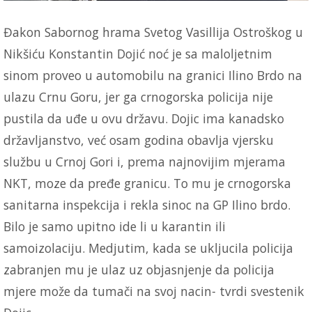
Đakon Sabornog hrama Svetog Vasillija Ostroškog u
Nikšiću Konstantin Dojić noć je sa maloljetnim
sinom proveo u automobilu na granici Ilino Brdo na
ulazu Crnu Goru, jer ga crnogorska policija nije
pustila da uđe u ovu državu. Dojic ima kanadsko
državljanstvo, već osam godina obavlja vjersku
službu u Crnoj Gori i, prema najnovijim mjerama
NKT, moze da pređe granicu. To mu je crnogorska
sanitarna inspekcija i rekla sinoc na GP Ilino brdo.
Bilo je samo upitno ide li u karantin ili
samoizolaciju. Medjutim, kada se ukljucila policija
zabranjen mu je ulaz uz objasnjenje da policija
mjere može da tumači na svoj nacin- tvrdi svestenik