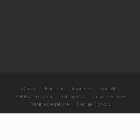
O nama
Marketing
Impresum
Kontakt
Autobuska stanica
Trebinje Info
Trebinje Vrijeme
Trebinje Nekretnine
Trebinje Bioskop
×
Copyrights © 2026 sva prava zadržana.