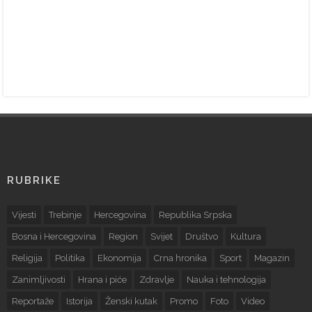
RUBRIKE
Vijesti
Trebinje
Hercegovina
Republika Srpska
Bosna i Hercegovina
Region
Svijet
Društvo
Kultura
Religija
Politika
Ekonomija
Crna hronika
Sport
Magazin
Zanimljivosti
Hrana i piće
Zdravlje
Nauka i tehnologija
Reportaže
Istorija
Ženski kutak
Promo
Foto
Video