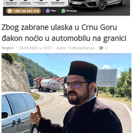
Zbog zabrane ulaska u Crnu Goru
đakon noćio u automobilu na granici
Region
26.06.2020. u 10:37
Autor: TrebinjeDanas
0