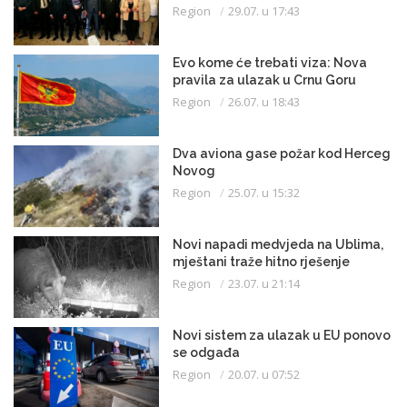
Region
29.07. u 17:43
Evo kome će trebati viza: Nova
pravila za ulazak u Crnu Goru
Region
26.07. u 18:43
Dva aviona gase požar kod Herceg
Novog
Region
25.07. u 15:32
Novi napadi medvjeda na Ublima,
mještani traže hitno rješenje
Region
23.07. u 21:14
Novi sistem za ulazak u EU ponovo
se odgađa
Region
20.07. u 07:52