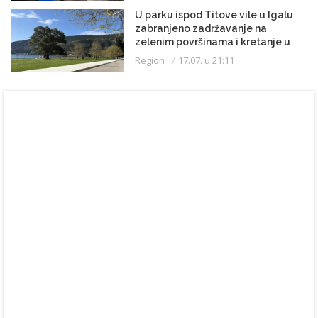
U parku ispod Titove vile u Igalu
zabranjeno zadržavanje na
zelenim površinama i kretanje u
kupaćem kostimu
Region
17.07. u 21:11