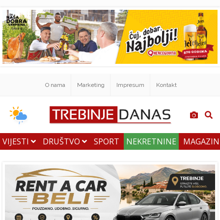
O nama
Marketing
Impresum
Kontakt
VIJESTI
DRUŠTVO
SPORT
NEKRETNINE
MAGAZI