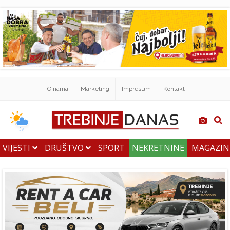
O nama
Marketing
Impresum
Kontakt
VIJESTI
DRUŠTVO
SPORT
NEKRETNINE
MAGAZI