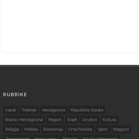
RUBRIKE
Vijesti
Trebinje
Hercegovina
Republika Srpska
Bosna i Hercegovina
Region
Svijet
Društvo
Kultura
Religija
Politika
Ekonomija
Crna hronika
Sport
Magazin
Zanimljivosti
Hrana i piće
Zdravlje
Nauka i tehnologija