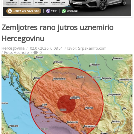
Zemljotres rano jutros uznemirio
Hercegovinu
Hercegovina
02.07.2026. u 08:51
Izvor: Srpskainfo.com
Foto: Agencije
0