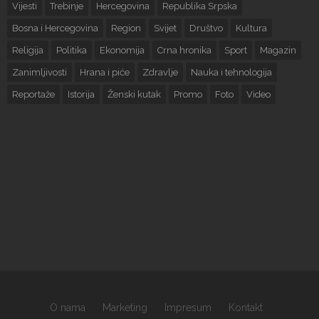
Vijesti
Trebinje
Hercegovina
Republika Srpska
Bosna i Hercegovina
Region
Svijet
Društvo
Kultura
Religija
Politika
Ekonomija
Crna hronika
Sport
Magazin
Zanimljivosti
Hrana i piće
Zdravlje
Nauka i tehnologija
Reportaže
Istorija
Ženski kutak
Promo
Foto
Video
O nama
Marketing
Impresum
Kontakt