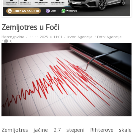
Zemljotres u Foči
Hercegovina
11.11.2025. u 11:01
Izvor: Agencije
Foto: Agencije
0
Zemljotres jačine 2,7 stepeni Rihterove skale