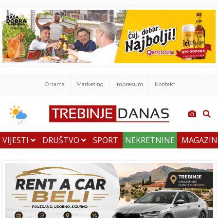
O nama
Marketing
Impresum
Kontakt
VIJESTI
DRUŠTVO
SPORT
NEKRETNINE
MAGAZI