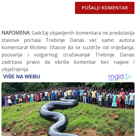
POŠALJI KOMENTAR
NAPOMENA
: Sadržaj objavljenih komentara ne predstavlja
stavove portala Trebinje Danas već samo autora
komentara! Molimo čitaoce da se suzdrže od vrijeđanja,
psovanja i vulgarnog izražavanja! Trebinje Danas
zadržava pravo da obriše komentar bez najave i
objašnjenja.