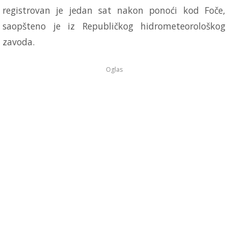
registrovan je jedan sat nakon ponoći kod Foče,
saopšteno je iz Republičkog hidrometeorološkog
zavoda.
Oglas