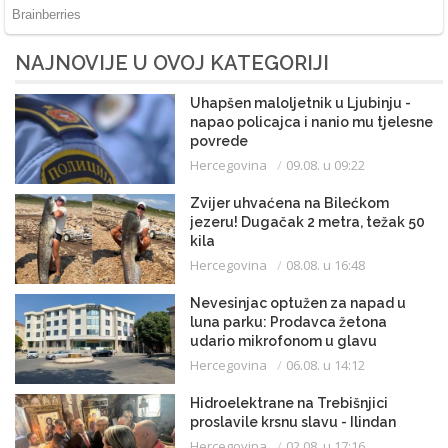
NAJNOVIJE U OVOJ KATEGORIJI
Uhapšen maloljetnik u Ljubinju -
napao policajca i nanio mu tjelesne
povrede
Hercegovina
09.08. u 09:22
Zvijer uhvaćena na Bilećkom
jezeru! Dugačak 2 metra, težak 50
kila
Hercegovina
08.08. u 16:48
Nevesinjac optužen za napad u
luna parku: Prodavca žetona
udario mikrofonom u glavu
Hercegovina
06.08. u 14:12
Hidroelektrane na Trebišnjici
proslavile krsnu slavu - Ilindan
Hercegovina
02.08. u 17:16