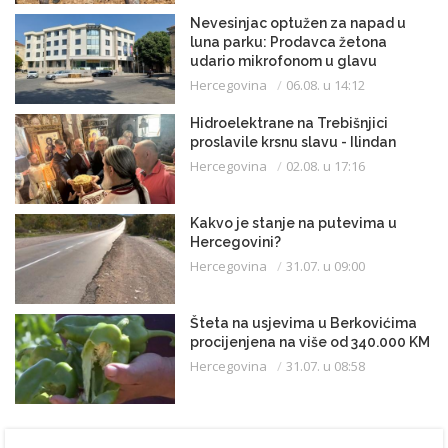
Nevesinjac optužen za napad u
luna parku: Prodavca žetona
udario mikrofonom u glavu
Hercegovina
06.08. u 14:12
Hidroelektrane na Trebišnjici
proslavile krsnu slavu - Ilindan
Hercegovina
02.08. u 17:16
Kakvo je stanje na putevima u
Hercegovini?
Hercegovina
31.07. u 09:00
Šteta na usjevima u Berkovićima
procijenjena na više od 340.000 KM
Hercegovina
31.07. u 08:58