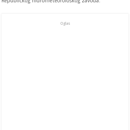
Republičkog hidrometeorološkog zavoda.
Oglas