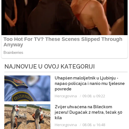
NAJNOVIJE U OVOJ KATEGORIJI
Uhapšen maloljetnik u Ljubinju -
napao policajca i nanio mu tjelesne
povrede
Hercegovina
09.08. u 09:22
Zvijer uhvaćena na Bilećkom
jezeru! Dugačak 2 metra, težak 50
kila
Hercegovina
08.08. u 16:48