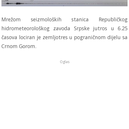
Mrežom seizmoloških stanica Republičkog
hidrometeorološkog zavoda Srpske jutros u 6.25
časova lociran je zemljotres u pograničnom dijelu sa
Crnom Gorom.
Oglas