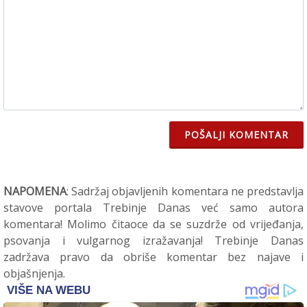
POŠALJI KOMENTAR
NAPOMENA
: Sadržaj objavljenih komentara ne predstavlja
stavove portala Trebinje Danas već samo autora
komentara! Molimo čitaoce da se suzdrže od vrijeđanja,
psovanja i vulgarnog izražavanja! Trebinje Danas
zadržava pravo da obriše komentar bez najave i
objašnjenja.