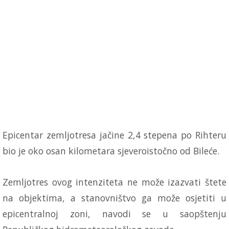
Epicentar zemljotresa jačine 2,4 stepena po Rihteru
bio je oko osan kilometara sjeveroistočno od Bileće.
Zemljotres ovog intenziteta ne može izazvati štete
na objektima, a stanovništvo ga može osjetiti u
epicentralnoj zoni, navodi se u saopštenju