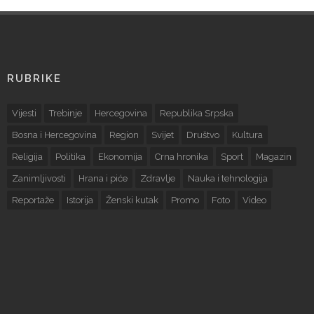
RUBRIKE
Vijesti
Trebinje
Hercegovina
Republika Srpska
Bosna i Hercegovina
Region
Svijet
Društvo
Kultura
Religija
Politika
Ekonomija
Crna hronika
Sport
Magazin
Zanimljivosti
Hrana i piće
Zdravlje
Nauka i tehnologija
Reportaže
Istorija
Ženski kutak
Promo
Foto
Video