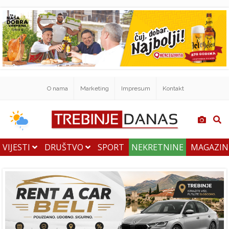
O nama
Marketing
Impresum
Kontakt
VIJESTI
DRUŠTVO
SPORT
NEKRETNINE
MAGAZI