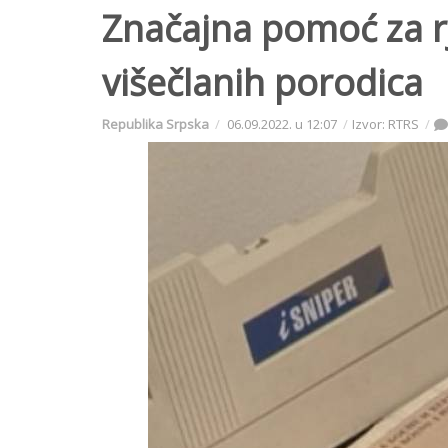
Značajna pomoć za r
višečlanih porodica
Republika Srpska
06.09.2022. u 12:07
Izvor: RTRS