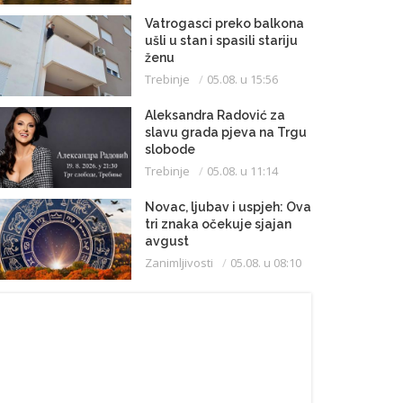
Vatrogasci preko balkona
ušli u stan i spasili stariju
ženu
Trebinje
05.08. u 15:56
Aleksandra Radović za
slavu grada pjeva na Trgu
slobode
Trebinje
05.08. u 11:14
Novac, ljubav i uspjeh: Ova
tri znaka očekuje sjajan
avgust
Zanimljivosti
05.08. u 08:10