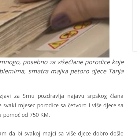
nogo, posebno za višečlane porodice koje
oblemima, smatra majka petoro djece Tanja
izjavi za Srnu pozdravlja najavu srpskog člana
 svaki mjesec porodice sa četvoro i više djece sa
nu pomoć od 750 KM.
am da bi svakoj majci sa više djece dobro došlo