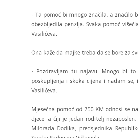
- Ta pomoć bi mnogo značila, a značilo b
obezbijedila penzija. Svaka pomoć višečl
Vasilićeva.
Ona kaže da majke treba da se bore za sv
- Pozdravljam tu najavu. Mnogo bi t
poskupljenja i skoka cijena i nadam se, 
Vasilićeva.
Mjesečna pomoć od 750 KM odnosi se na s
djece, a čiji je jedan roditelj nezaposle
Milorada Dodika, predsjednika Republike
Srpske Radovana Viškovića.