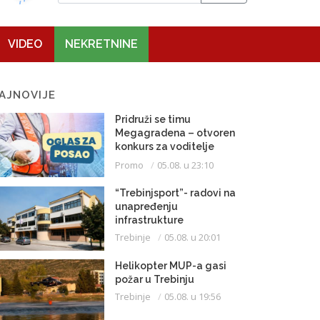
VIDEO
NEKRETNINE
AJNOVIJE
Pridruži se timu
Megagradena – otvoren
konkurs za voditelje
gradilišta
Promo
05.08. u 23:10
“Trebinjsport”- radovi na
unapređenju
infrastrukture
Trebinje
05.08. u 20:01
Helikopter MUP-a gasi
požar u Trebinju
Trebinje
05.08. u 19:56