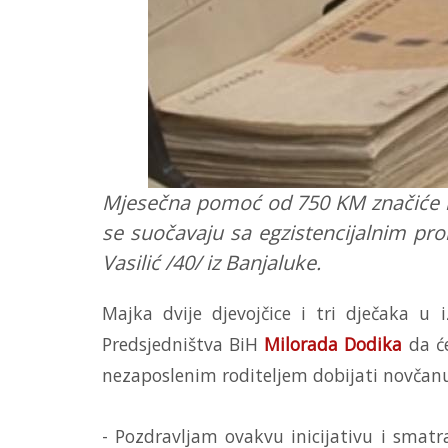
Mjesečna pomoć od 750 KM značiće m
se suočavaju sa egzistencijalnim pr
Vasilić /40/ iz Banjaluke.
Majka dvije djevojčice i tri dječaka u 
Predsjedništva BiH
Milorada Dodika
da će
nezaposlenim roditeljem dobijati novča
- Pozdravljam ovakvu inicijativu i smatr