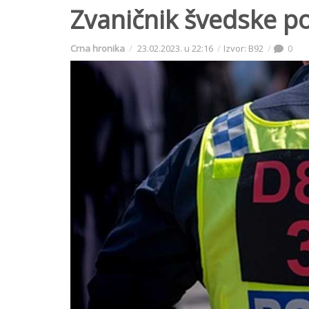
Zvaničnik švedske po
Crna hronika
23.02.2023. u 22:16
Izvor: B92
0