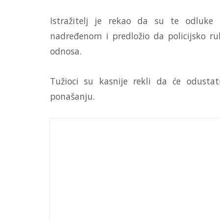
Istražitelj je rekao da su te odluke
nadređenom i predložio da policijsko r
odnosa.
Tužioci su kasnije rekli da će odust
ponašanju.