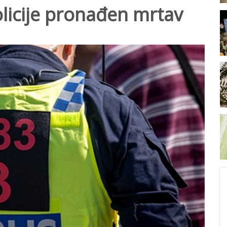
licije pronađen mrtav