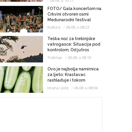
06.08. u 10:17
FOTO/ Gala koncertom na
Crkvini otvoren osmi
Međunarodni festival
klasične muzike
Kultura
06.08. u 08:23
Teška noć za trebinjske
vatrogasce: Situacija pod
kontrolom; Od jutros
dejstvuje helikopter
Trebinje
06.08. u 08:19
Ovo je najbolja namirnica
za ljeto: Krastavac
rashlađuje i tokom
najvrelijih dana
Hrana i piće
06.08. u 08:04