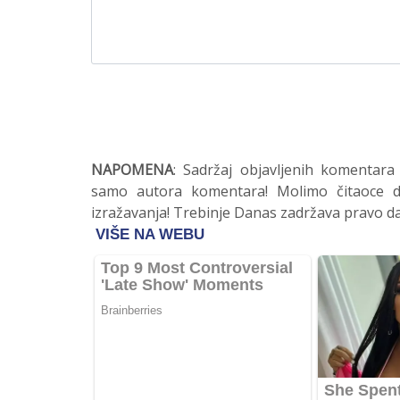
NAPOMENA
: Sadržaj objavljenih komentara
samo autora komentara! Molimo čitaoce da
izražavanja! Trebinje Danas zadržava pravo da