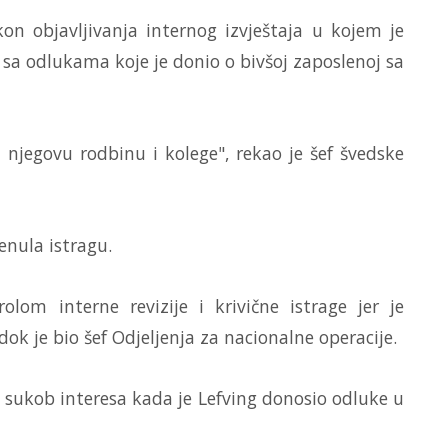
on objavljivanja internog izvještaja u kojem je
 sa odlukama koje je donio o bivšoj zaposlenoj sa
z njegovu rodbinu i kolege", rekao je šef švedske
enula istragu.
lom interne revizije i krivične istrage jer je
ok je bio šef Odjeljenja za nacionalne operacije.
o sukob interesa kada je Lefving donosio odluke u