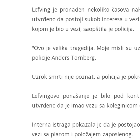
Lefving je pronađen nekoliko časova nak
utvrđeno da postoji sukob interesa u vezi
kojom je bio u vezi, saopštila je policija.
"Ovo je velika tragedija. Moje misli su u
policije Anders Tornberg.
Uzrok smrti nije poznat, a policija je pokr
Lefvingovo ponašanje je bilo pod kontro
utvrđeno da je imao vezu sa koleginicom d
Interna istraga pokazala je da je postoja
vezi sa platom i položajem zaposlenog.