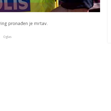
fving pronađen je mrtav.
Oglas