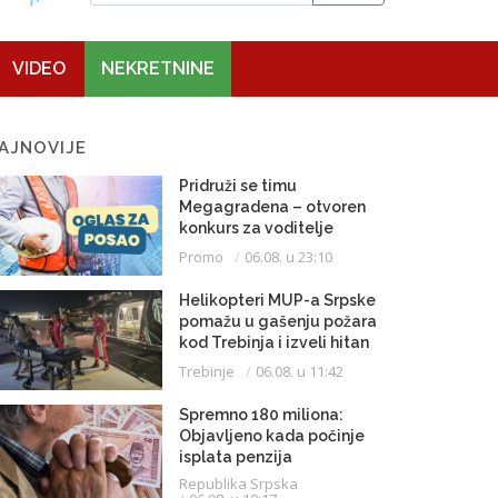
VIDEO
NEKRETNINE
AJNOVIJE
Pridruži se timu
Megagradena – otvoren
konkurs za voditelje
gradilišta
Promo
06.08. u 23:10
Helikopteri MUP-a Srpske
pomažu u gašenju požara
kod Trebinja i izveli hitan
medicinski let do
Trebinje
06.08. u 11:42
Beograda
Spremno 180 miliona:
Objavljeno kada počinje
isplata penzija
Republika Srpska