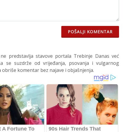
POŠALJI KOMENTAR
 ne predstavlja stavove portala Trebinje Danas već
 se suzdrže od vrijeđanja, psovanja i vulgarnog
 obriše komentar bez najave i objašnjenja.