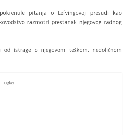
 pokrenule pitanja o Lefvingovoj presudi kao
ukovodstvo razmotri prestanak njegovog radnog
ati od istrage o njegovom teškom, nedoličnom
Oglas