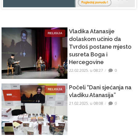
Vladika Atanasije
RELIGIJA
dolaskom učinio da
Tvrdoš postane mjesto
susreta Boga i
Hercegovine
22.02.2025. u 08:27
0
Počeli “Dani sjećanja na
RELIGIJA
vladiku Atanasija”
21.02.2025. u 08:08
0