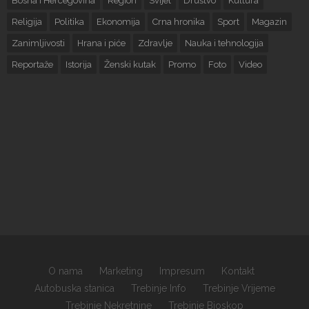
Bosna i Hercegovina
Region
Svijet
Društvo
Kultura
Religija
Politika
Ekonomija
Crna hronika
Sport
Magazin
Zanimljivosti
Hrana i piće
Zdravlje
Nauka i tehnologija
Reportaže
Istorija
Ženski kutak
Promo
Foto
Video
O nama
Marketing
Impresum
Kontakt
Autobuska stanica
Trebinje Info
Trebinje Vrijeme
Trebinje Nekretnine
Trebinje Bioskop