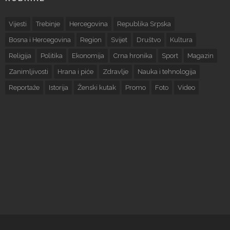
Vijesti
Trebinje
Hercegovina
Republika Srpska
Bosna i Hercegovina
Region
Svijet
Društvo
Kultura
Religija
Politika
Ekonomija
Crna hronika
Sport
Magazin
Zanimljivosti
Hrana i piće
Zdravlje
Nauka i tehnologija
Reportaže
Istorija
Ženski kutak
Promo
Foto
Video