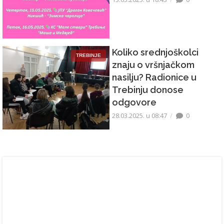
Koliko srednjoškolci
TREBINJE
znaju o vršnjačkom
nasilju? Radionice u
Trebinju donose
odgovore
28.03.2025. u 08:47
0