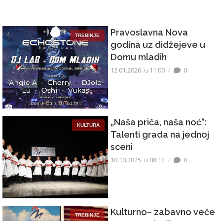
Pravoslavna Nova
TREBINJE
godina uz didžejeve u
Domu mladih
12.01.2026. u 11:00
0
„Naša priča, naša noć“:
KULTURA
Talenti grada na jednoj
sceni
10.10.2025. u 08:12
0
Kulturno– zabavno veče
TREBINJE