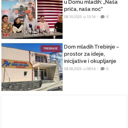
u Domu mladih: „Naša
priča, naša noć“
08.10.2025. u 13:16
0
Dom mladih Trebinje –
TREBINJE
prostor za ideje,
inicijative i okupljanje
08.08.2025. u 08:54
0