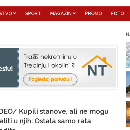
ŠTVO
SPORT
MAGAZIN
PROMO
FOTO
N
DEO/ Kupili stanove, ali ne mogu
eliti u njih: Ostala samo rata