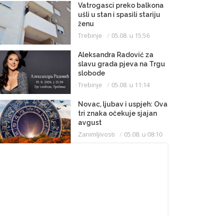
Vatrogasci preko balkona
ušli u stan i spasili stariju
ženu
Trebinje
05.08. u 15:56
Aleksandra Radović za
slavu grada pjeva na Trgu
slobode
Trebinje
05.08. u 11:14
Novac, ljubav i uspjeh: Ova
tri znaka očekuje sjajan
avgust
Zanimljivosti
05.08. u 08:10