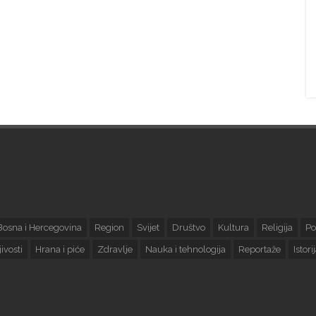
Bosna i Hercegovina
Region
Svijet
Društvo
Kultura
Religija
Po
ivosti
Hrana i piće
Zdravlje
Nauka i tehnologija
Reportaže
Istori