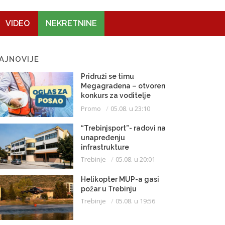
VIDEO
NEKRETNINE
AJNOVIJE
Pridruži se timu
Megagradena – otvoren
konkurs za voditelje
gradilišta
Promo
05.08. u 23:10
“Trebinjsport”- radovi na
unapređenju
infrastrukture
Trebinje
05.08. u 20:01
Helikopter MUP-a gasi
požar u Trebinju
Trebinje
05.08. u 19:56