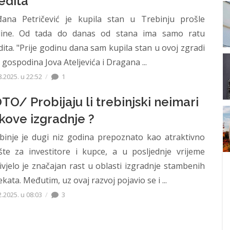
edita
đana Petričević je kupila stan u Trebinju prošle
ine. Od tada do danas od stana ima samo ratu
dita. "Prije godinu dana sam kupila stan u ovoj zgradi
 gospodina Jova Ateljevića i Dragana ...
8.2025. u 22:52
1
TO/ Probijaju li trebinjski neimari
kove izgradnje ?
binje je dugi niz godina prepoznato kao atraktivno
ište za investitore i kupce, a u posljednje vrijeme
ivjelo je značajan rast u oblasti izgradnje stambenih
kata. Međutim, uz ovaj razvoj pojavio se i ...
2.2025. u 08:03
3