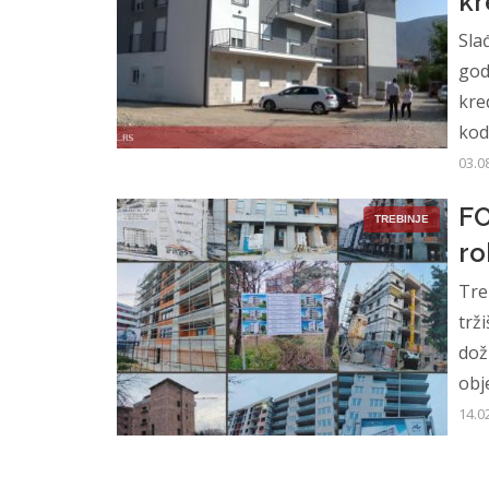
kr
Sla
god
kre
kod
03.0
FO
TREBINJE
ro
Tre
trž
dož
obje
14.0