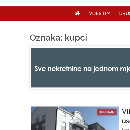
VIJESTI
DRU
Oznaka: kupci
VI
TREBINJE
us