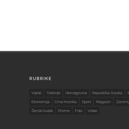
RUBRIKE
Vijesti
Trebinje
Hercegovina
Republika Srpska
Ekonomija
Crna hronika
Sport
Magazin
Zanimlj
Ženski kutak
Promo
Foto
Video