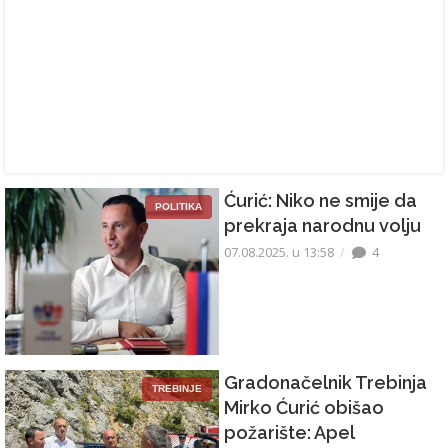
Ćurić: Niko ne smije da
POLITIKA
prekraja narodnu volju
07.08.2025. u 13:58
4
Gradonačelnik Trebinja
TREBINJE
Mirko Ćurić obišao
požarište: Apel