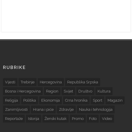
RUBRIKE
Vijesti
Trebinje
Hercegovina
Republika Srpska
Bosna i Hercegovina
Region
Svijet
Društvo
Kultura
Religija
Politika
Ekonomija
Crna hronika
Sport
Magazin
Zanimljivosti
Hrana i piće
Zdravlje
Nauka i tehnologija
Reportaže
Istorija
Ženski kutak
Promo
Foto
Video