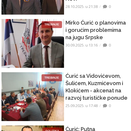
28.10.2025. u 21:38
0
Mirko Ćurić o planovima
TREBINJE
i gorućim problemima
na jugu Srpske
30.09.2025. u 13:16
0
Ćurić sa Vidovićevom,
TREBINJE
Šulićem, Kuzmićevom i
Klokićem - akcenat na
razvoj turističke ponude
25.09.2025. u 17:48
0
Ćurić: Putna
POLITIKA