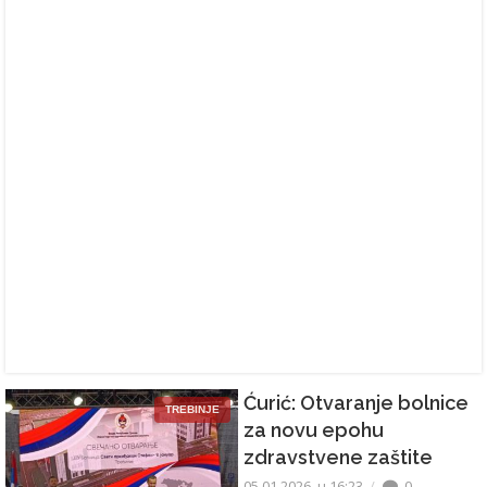
Ćurić: Otvaranje bolnice
TREBINJE
za novu epohu
zdravstvene zaštite
05.01.2026. u 16:23
0