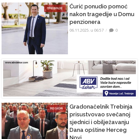
Ćurić ponudio pomoć
TREBINJE
nakon tragedije u Domu
penzionera
06.11.2025. u 06:57
0
Gradonačelnik Trebinja
REGION
prisustvovao svečanoj
sjednici i obilježavanju
Dana opštine Herceg
Novi