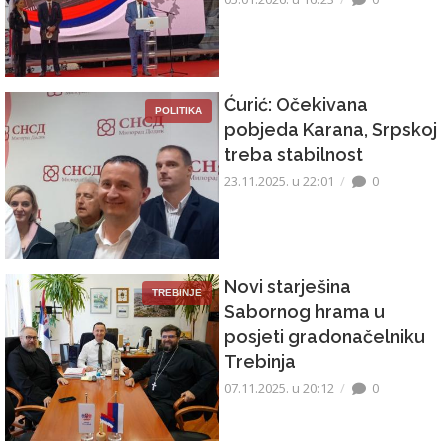
Ćurić: Očekivana
POLITIKA
pobjeda Karana, Srpskoj
treba stabilnost
23.11.2025. u 22:01
0
Novi starješina
TREBINJE
Sabornog hrama u
posjeti gradonačelniku
Trebinja
07.11.2025. u 20:12
0