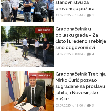
stanovništvu za
prevenciju požara
11.07.2025. u 14:44
1
Gradonačelnik u
TREBINJE
obilasku grada – Za
čisto i uređeno Trebinje
smo odgovorni svi
04.07.2025. u 08:04
4
Gradonačelnik Trebinja
HERCEGOVINA
Mirko Ćurić pozvao
sugrađane na proslavu
jubileja Nevesinjske
puške
03.07.2025. u 13:06
3