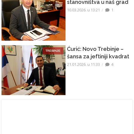
stanovništva u naš grad
10.03.2026. u 13:21
1
Ćurić: Novo Trebinje –
TREBINJE
šansa za jeftiniji kvadrat
21.01.2026. u 11:33
4