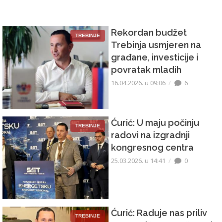
Rekordan budžet
TREBINJE
Trebinja usmjeren na
građane, investicije i
povratak mladih
16.04.2026. u 09:06
6
Ćurić: U maju počinju
TREBINJE
radovi na izgradnji
kongresnog centra
25.03.2026. u 14:41
0
Ćurić: Raduje nas priliv
TREBINJE