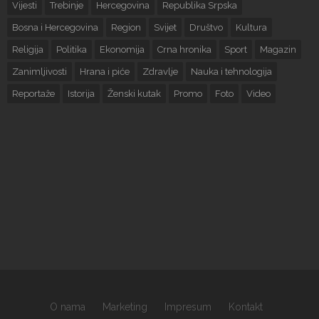
Vijesti
Trebinje
Hercegovina
Republika Srpska
Bosna i Hercegovina
Region
Svijet
Društvo
Kultura
Religija
Politika
Ekonomija
Crna hronika
Sport
Magazin
Zanimljivosti
Hrana i piće
Zdravlje
Nauka i tehnologija
Reportaže
Istorija
Ženski kutak
Promo
Foto
Video
O nama
Marketing
Impresum
Kontakt