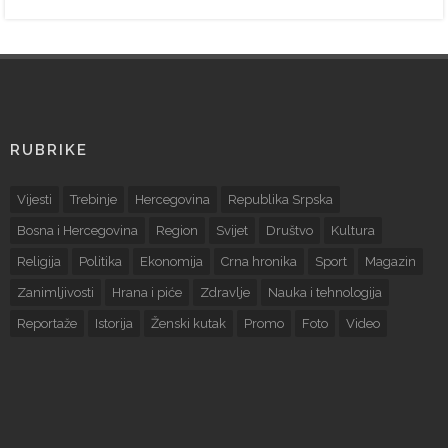
RUBRIKE
Vijesti
Trebinje
Hercegovina
Republika Srpska
Bosna i Hercegovina
Region
Svijet
Društvo
Kultura
Religija
Politika
Ekonomija
Crna hronika
Sport
Magazin
Zanimljivosti
Hrana i piće
Zdravlje
Nauka i tehnologija
Reportaže
Istorija
Ženski kutak
Promo
Foto
Video