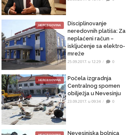
Disciplinovanje
HERCEGOVINA
neredovnih platiša: Za
neplaćeni račun –
isključenje sa elektro-
mreže
25.09.2017. u 12:29
0
Počela izgradnja
HERCEGOVINA
Centralnog spomen
obilježja u Nevesinju
23.09.2017. u 09:34
0
Nevesinjska bolnica
HERCEGOVINA