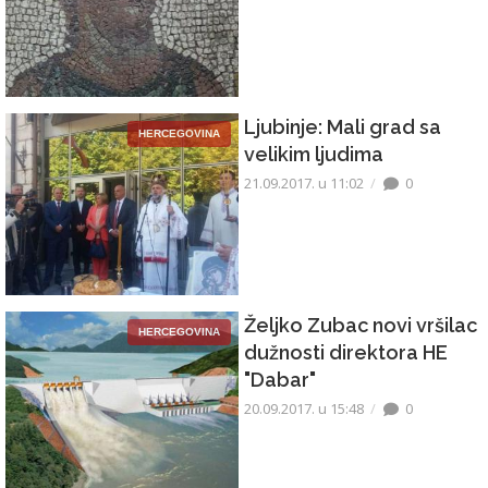
Ljubinje: Mali grad sa
HERCEGOVINA
velikim ljudima
21.09.2017. u 11:02
0
Željko Zubac novi vršilac
HERCEGOVINA
dužnosti direktora HE
"Dabar"
20.09.2017. u 15:48
0