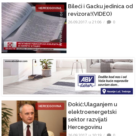
Bileći i Gacku jedinica od
HERCEGOVINA
revizora!(VIDEO)
26.09.2017. u 21:06
0
Đokić:Ulaganjem u
HERCEGOVINA
elektroenergetski
sektor razvijati
Hercegovinu
26.09.2017. u 10:19
0