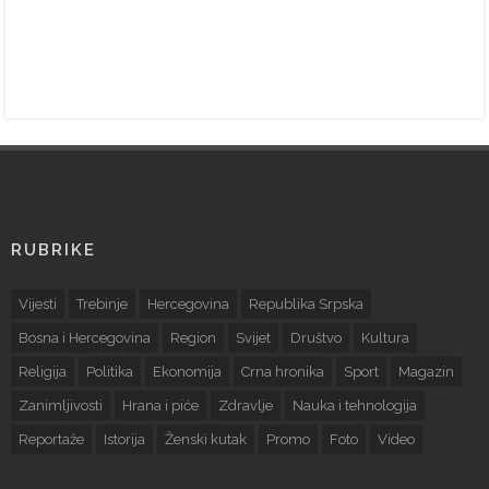
RUBRIKE
Vijesti
Trebinje
Hercegovina
Republika Srpska
Bosna i Hercegovina
Region
Svijet
Društvo
Kultura
Religija
Politika
Ekonomija
Crna hronika
Sport
Magazin
Zanimljivosti
Hrana i piće
Zdravlje
Nauka i tehnologija
Reportaže
Istorija
Ženski kutak
Promo
Foto
Video