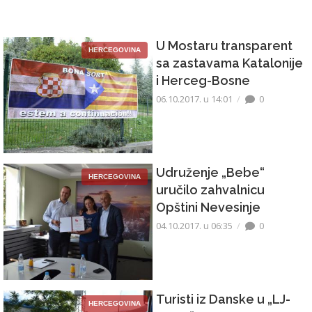
U Mostaru transparent
HERCEGOVINA
sa zastavama Katalonije
i Herceg-Bosne
06.10.2017. u 14:01
0
Udruženje „Bebe“
HERCEGOVINA
uručilo zahvalnicu
Opštini Nevesinje
04.10.2017. u 06:35
0
Turisti iz Danske u „LJ-
HERCEGOVINA