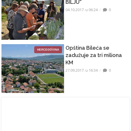
BILJU“
04.10.2017. u 06:24
0
Opština Bileća se
HERCEGOVINA
zadužuje za tri miliona
KM
27.09.2017. u 16:34
0