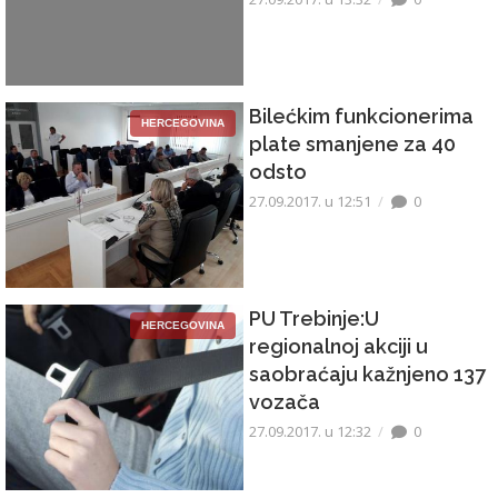
Bilećkim funkcionerima
HERCEGOVINA
plate smanjene za 40
odsto
27.09.2017. u 12:51
0
PU Trebinje:U
HERCEGOVINA
regionalnoj akciji u
saobraćaju kažnjeno 137
vozača
27.09.2017. u 12:32
0