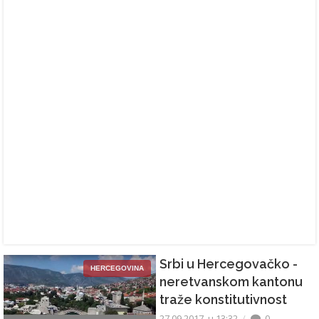
Srbi u Hercegovačko -
HERCEGOVINA
neretvanskom kantonu
traže konstitutivnost
27.09.2017. u 13:32
0