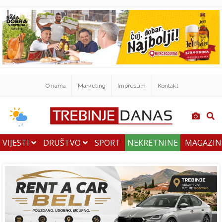
O nama
Marketing
Impresum
Kontakt
VIJESTI
DRUŠTVO
SPORT
NEKRETNINE
MAGAZI