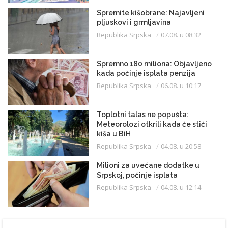
Spremite kišobrane: Najavljeni
pljuskovi i grmljavina
Republika Srpska
07.08. u 08:32
Spremno 180 miliona: Objavljeno
kada počinje isplata penzija
Republika Srpska
06.08. u 10:17
Toplotni talas ne popušta:
Meteorolozi otkrili kada će stići
kiša u BiH
Republika Srpska
04.08. u 20:58
Milioni za uvećane dodatke u
Srpskoj, počinje isplata
Republika Srpska
04.08. u 12:14