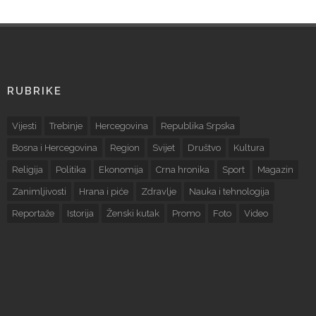
RUBRIKE
Vijesti
Trebinje
Hercegovina
Republika Srpska
Bosna i Hercegovina
Region
Svijet
Društvo
Kultura
Religija
Politika
Ekonomija
Crna hronika
Sport
Magazin
Zanimljivosti
Hrana i piće
Zdravlje
Nauka i tehnologija
Reportaže
Istorija
Ženski kutak
Promo
Foto
Video