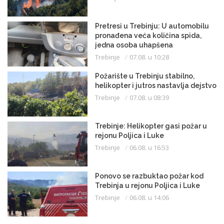
Pretresi u Trebinju: U automobilu
pronađena veća količina spida,
jedna osoba uhapšena
Trebinje
07.08. u 10:28
Požarište u Trebinju stabilno,
helikopter i jutros nastavlja dejstvo
Trebinje
07.08. u 08:39
Trebinje: Helikopter gasi požar u
rejonu Poljica i Luke
Trebinje
06.08. u 16:53
Ponovo se razbuktao požar kod
Trebinja u rejonu Poljica i Luke
Trebinje
06.08. u 14:06