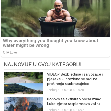
NAJNOVIJE U OVOJ KATEGORIJI
VIDEO/ Bezbjednije i za vozače i
pješake – Intezivno se radi na
proširenju saobraćajnice
Trebinje
07.08. u 18:28
Ponovo se aktivirao požar iznad
Luke, vjetar rasplamsava vatru
Trebinje
07.08. u 14:57