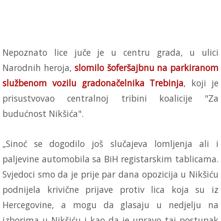
Nepoznato lice juče je u centru grada, u ulici
Narodnih heroja,
slomilo šoferšajbnu na parkiranom
službenom vozilu gradonačelnika Trebinja
, koji je
prisustvovao centralnoj tribini koalicije "Za
budućnost Nikšića".
„Sinoć se dogodilo još slučajeva lomljenja ali i
paljevine automobila sa BiH registarskim tablicama.
Svjedoci smo da je prije par dana opozicija u Nikšiću
podnijela krivične prijave protiv lica koja su iz
Hercegovine, a mogu da glasaju u nedjelju na
izborima u Nikšiću i kao da je upravo taj postupak