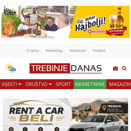
O nama
Marketing
Impresum
Kontakt
VIJESTI
DRUŠTVO
SPORT
NEKRETNINE
MAGAZI