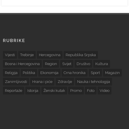
RUBRIKE
Vijesti
Trebinje
Hercegovina
Republika Srpska
Bosna i Hercegovina
Region
Svijet
Društvo
Kultura
Religija
Politika
Ekonomija
Crna hronika
Sport
Magazin
Zanimljivosti
Hrana i piće
Zdravlje
Nauka i tehnologija
Reportaže
Istorija
Ženski kutak
Promo
Foto
Video