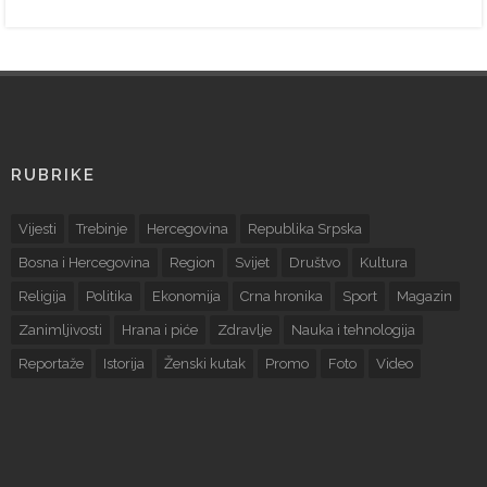
RUBRIKE
Vijesti
Trebinje
Hercegovina
Republika Srpska
Bosna i Hercegovina
Region
Svijet
Društvo
Kultura
Religija
Politika
Ekonomija
Crna hronika
Sport
Magazin
Zanimljivosti
Hrana i piće
Zdravlje
Nauka i tehnologija
Reportaže
Istorija
Ženski kutak
Promo
Foto
Video