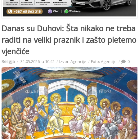
Danas su Duhovi: Šta nikako ne treba
raditi na veliki praznik i zašto pletemo
vjenčiće
Religija
31.05.2026. u 10:42
Izvor: Agencije
Foto: Agencije
0