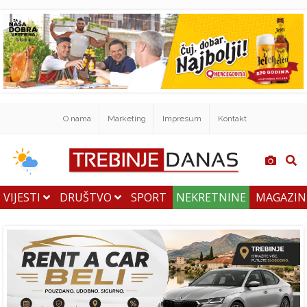
O nama
Marketing
Impresum
Kontakt
VIJESTI
DRUŠTVO
SPORT
NEKRETNINE
MAGAZI