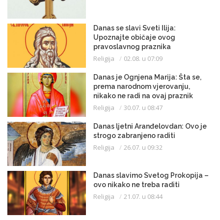
Danas se slavi Sveti Ilija:
Upoznajte običaje ovog
pravoslavnog praznika
Religija
02.08. u 07:09
Danas je Ognjena Marija: Šta se,
prema narodnom vjerovanju,
nikako ne radi na ovaj praznik
Religija
30.07. u 08:47
Danas ljetni Aranđelovdan: Ovo je
strogo zabranjeno raditi
Religija
26.07. u 09:32
Danas slavimo Svetog Prokopija –
ovo nikako ne treba raditi
Religija
21.07. u 08:44