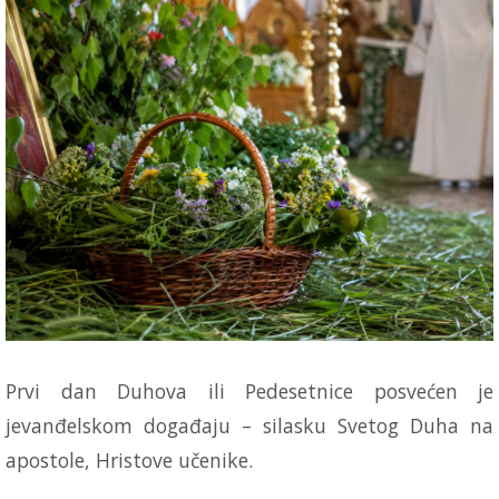
Prvi dan Duhova ili Pedesetnice posvećen je
jevanđelskom događaju – silasku Svetog Duha na
apostole, Hristove učenike.