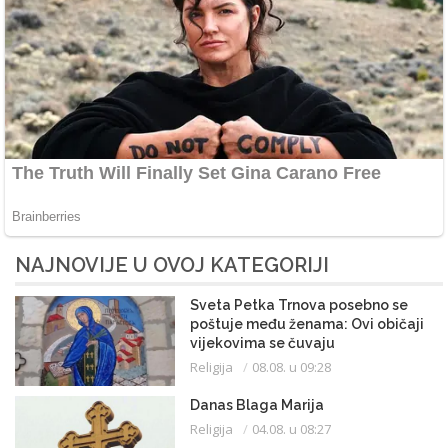
NAJNOVIJE U OVOJ KATEGORIJI
Sveta Petka Trnova posebno se
poštuje među ženama: Ovi običaji
vijekovima se čuvaju
Religija
08.08. u 09:28
Danas Blaga Marija
Religija
04.08. u 08:27