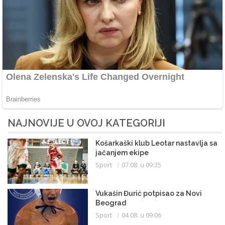
NAJNOVIJE U OVOJ KATEGORIJI
Košarkaški klub Leotar nastavlja sa
jačanjem ekipe
Sport
07.08. u 09:35
Vukašin Đurić potpisao za Novi
Beograd
Sport
04.08. u 09:06