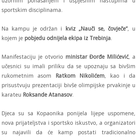
uzornim ponašanjem i uspješnim nastupima u
sportskim disciplinama.
Na kampu je održan i
kviz „Nauči se, čovječe“
, u
kojem je
pobjedu odnijela ekipa iz Trebinja
.
Manifestaciju je otvorio
ministar Đorđe Milićević
, a
učesnici su imali priliku da se upoznaju sa bivšim
rukometnim asom
Ratkom Nikolićem
, kao i da
prisustvuju prezentaciji bivše olimpijske prvakinje u
karateu
Roksande Atanasov
.
Djeca su sa Kopaonika ponijela lijepe uspomene,
nova prijateljstva i sportsko iskustvo, a organizatori
su najavili da će kamp postati tradicionalno