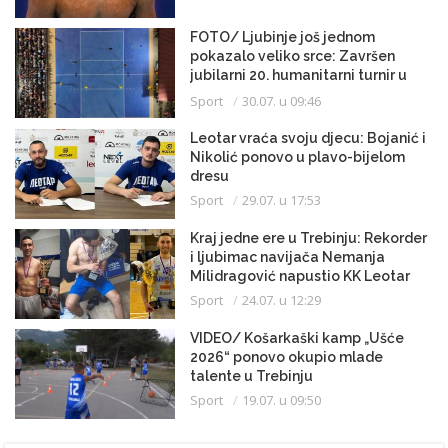
FOTO/ Ljubinje još jednom
pokazalo veliko srce: Završen
jubilarni 20. humanitarni turnir u
malom fudbalu
Sport
30.07. u 09:46
Leotar vraća svoju djecu: Bojanić i
Nikolić ponovo u plavo-bijelom
dresu
Sport
29.07. u 17:53
Kraj jedne ere u Trebinju: Rekorder
i ljubimac navijača Nemanja
Milidragović napustio KK Leotar
Sport
24.07. u 12:29
VIDEO/ Košarkaški kamp „Ušće
2026“ ponovo okupio mlade
talente u Trebinju
Sport
19.07. u 09:50