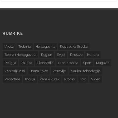
RUBRIKE
Vijesti
Trebinje
Hercegovina
Republika Srpska
Bosna i Hercegovina
Region
Svijet
Društvo
Kultura
Religija
Politika
Ekonomija
Crna hronika
Sport
Magazin
Zanimljivosti
Hrana i piće
Zdravlje
Nauka i tehnologija
Reportaže
Istorija
Ženski kutak
Promo
Foto
Video