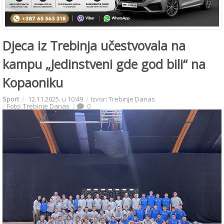
Djeca iz Trebinja učestvovala na
kampu „Jedinstveni gde god bili“ na
Kopaoniku
Sport
12.11.2025. u 10:49
Izvor: Trebinje Danas
Foto: Trebinje Danas
0