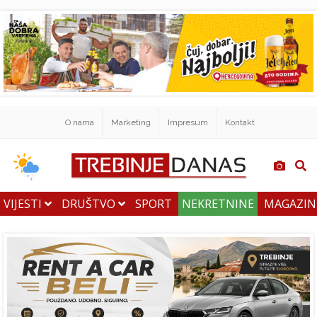
O nama
Marketing
Impresum
Kontakt
VIJESTI
DRUŠTVO
SPORT
NEKRETNINE
MAGAZI