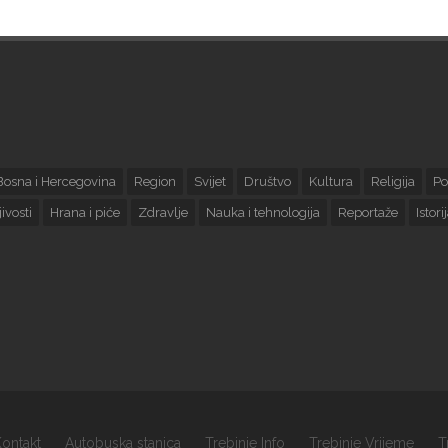
Bosna i Hercegovina
Region
Svijet
Društvo
Kultura
Religija
Po
ivosti
Hrana i piće
Zdravlje
Nauka i tehnologija
Reportaže
Istori
ontakt
Autobuska stanica
Trebinje Info
Trebinje Vrijeme
T