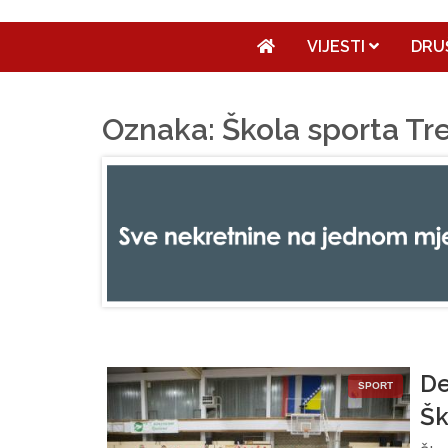
VIJESTI
DRU
Oznaka: Škola sporta Tr
De
SPORT
Šk