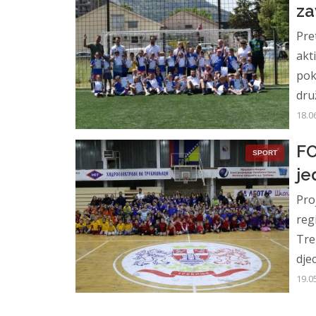
za
Pre
akt
pok
dru
18.0
FO
SPORT
je
Pro
reg
Tre
dje
19.0