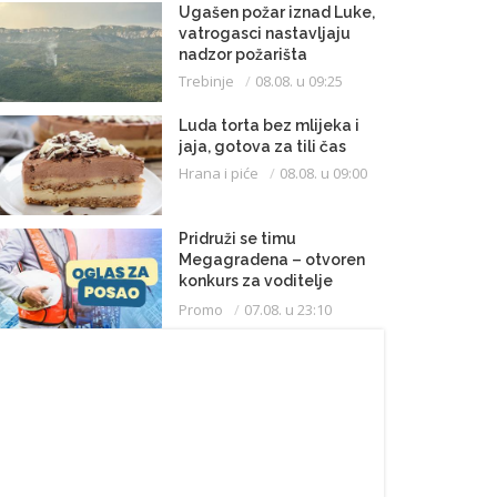
Ugašen požar iznad Luke,
vatrogasci nastavljaju
nadzor požarišta
Trebinje
08.08. u 09:25
Luda torta bez mlijeka i
jaja, gotova za tili čas
Hrana i piće
08.08. u 09:00
Pridruži se timu
Megagradena – otvoren
konkurs za voditelje
gradilišta
Promo
07.08. u 23:10