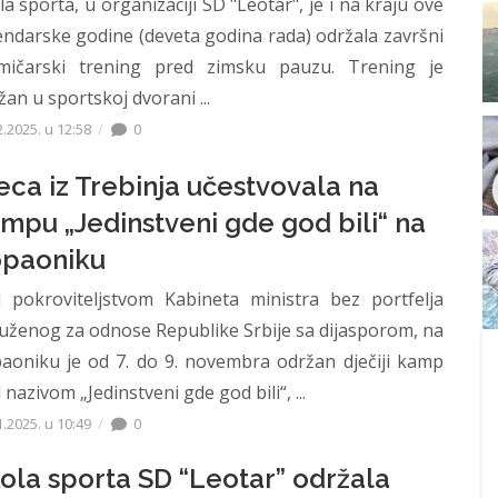
la sporta, u organizaciji SD "Leotar", je i na kraju ove
endarske godine (deveta godina rada) održala završni
mičarski trening pred zimsku pauzu. Trening je
žan u sportskoj dvorani ...
2.2025. u 12:58
0
eca iz Trebinja učestvovala na
mpu „Jedinstveni gde god bili“ na
paoniku
 pokroviteljstvom Kabineta ministra bez portfelja
uženog za odnose Republike Srbije sa dijasporom, na
aoniku je od 7. do 9. novembra održan dječiji kamp
nazivom „Jedinstveni gde god bili“, ...
1.2025. u 10:49
0
ola sporta SD “Leotar” održala