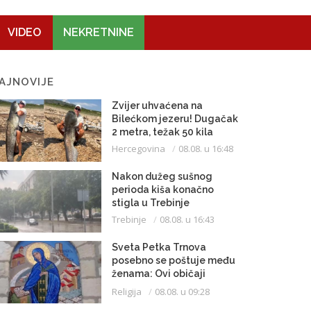
VIDEO
NEKRETNINE
AJNOVIJE
Zvijer uhvaćena na
Bilećkom jezeru! Dugačak
2 metra, težak 50 kila
Hercegovina
08.08. u 16:48
Nakon dužeg sušnog
perioda kiša konačno
stigla u Trebinje
Trebinje
08.08. u 16:43
Sveta Petka Trnova
posebno se poštuje među
ženama: Ovi običaji
vijekovima se čuvaju
Religija
08.08. u 09:28