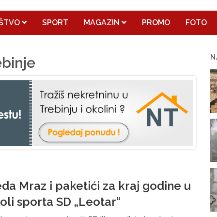
ŠTVO
SPORT
MAGAZIN
PROMO
FOTO
N
ebinje
da Mraz i paketići za kraj godine u
oli sporta SD „Leotar“