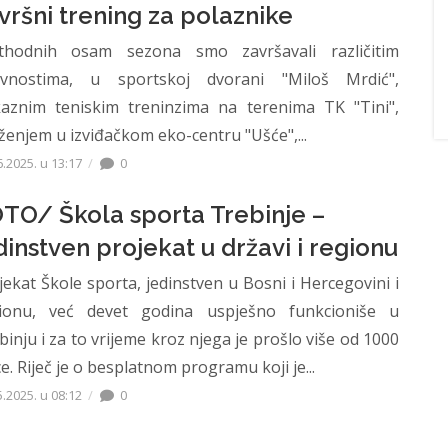
vršni trening za polaznike
thodnih osam sezona smo završavali različitim
ivnostima, u sportskoj dvorani "Miloš Mrdić",
aznim teniskim treninzima na terenima TK "Tini",
ženjem u izviđačkom eko-centru "Ušće",...
6.2025. u 13:17
0
TO/ Škola sporta Trebinje –
dinstven projekat u državi i regionu
jekat Škole sporta, jedinstven u Bosni i Hercegovini i
ionu, već devet godina uspješno funkcioniše u
binju i za to vrijeme kroz njega je prošlo više od 1000
ce. Riječ je o besplatnom programu koji je...
5.2025. u 08:12
0