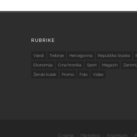
RUBRIKE
Vijesti
Trebinje
Hercegovina
Republika Srpska
Ekonomija
Crna hronika
Sport
Magazin
Zanimlj
Ženski kutak
Promo
Foto
Video
O nama
Marketing
Impresum
K