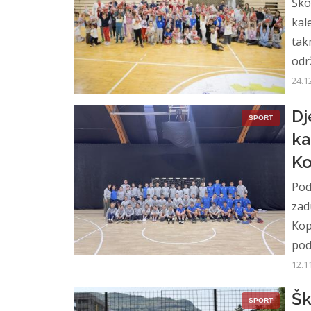
Ško
kal
tak
odr
24.1
Dj
SPORT
ka
Ko
Pod
zad
Kop
pod 
12.1
Šk
SPORT