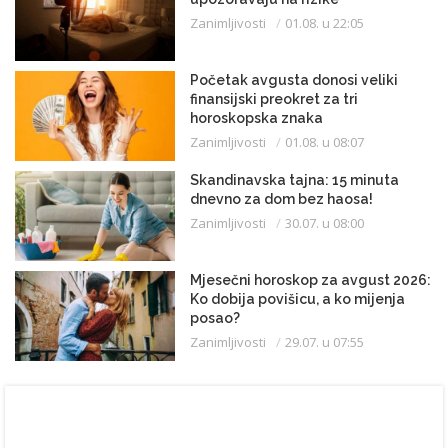
Zanimljivosti
01.08. u 22:05
Početak avgusta donosi veliki
finansijski preokret za tri
horoskopska znaka
Zanimljivosti
01.08. u 08:07
Skandinavska tajna: 15 minuta
dnevno za dom bez haosa!
Zanimljivosti
30.07. u 08:00
Mjesečni horoskop za avgust 2026:
Ko dobija povišicu, a ko mijenja
posao?
Zanimljivosti
29.07. u 07:55