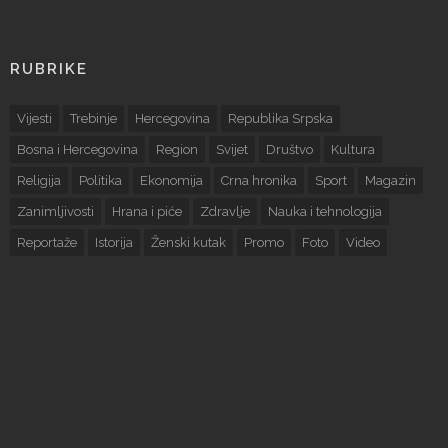
RUBRIKE
Vijesti
Trebinje
Hercegovina
Republika Srpska
Bosna i Hercegovina
Region
Svijet
Društvo
Kultura
Religija
Politika
Ekonomija
Crna hronika
Sport
Magazin
Zanimljivosti
Hrana i piće
Zdravlje
Nauka i tehnologija
Reportaže
Istorija
Ženski kutak
Promo
Foto
Video