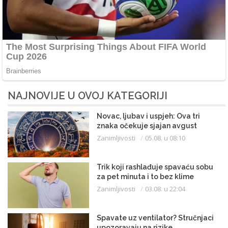
NAJNOVIJE U OVOJ KATEGORIJI
Novac, ljubav i uspjeh: Ova tri
znaka očekuje sjajan avgust
Zanimljivosti
05.08. u 08:10
Trik koji rashlađuje spavaću sobu
za pet minuta i to bez klime
Zanimljivosti
03.08. u 22:04
Spavate uz ventilator? Stručnjaci
upozoravaju na rizike