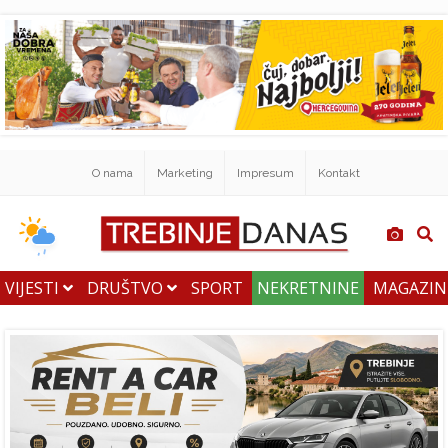
O nama
Marketing
Impresum
Kontakt
VIJESTI
DRUŠTVO
SPORT
NEKRETNINE
MAGAZI