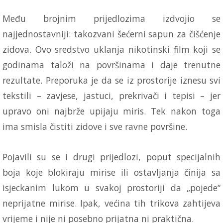
Među brojnim prijedlozima izdvojio se
najjednostavniji: takozvani šećerni sapun za čišćenje
zidova. Ovo sredstvo uklanja nikotinski film koji se
godinama taloži na površinama i daje trenutne
rezultate. Preporuka je da se iz prostorije iznesu svi
tekstili – zavjese, jastuci, prekrivači i tepisi – jer
upravo oni najbrže upijaju miris. Tek nakon toga
ima smisla čistiti zidove i sve ravne površine.
Pojavili su se i drugi prijedlozi, poput specijalnih
boja koje blokiraju mirise ili ostavljanja činija sa
isjeckanim lukom u svakoj prostoriji da „pojede“
neprijatne mirise. Ipak, većina tih trikova zahtijeva
vrijeme i nije ni posebno prijatna ni praktična.