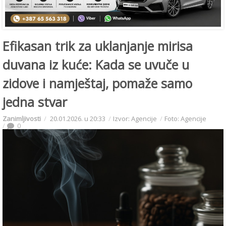
Efikasan trik za uklanjanje mirisa
duvana iz kuće: Kada se uvuče u
zidove i namještaj, pomaže samo
jedna stvar
Zanimljivosti
20.01.2026. u 20:33
Izvor: Agencije
Foto: Agencije
0