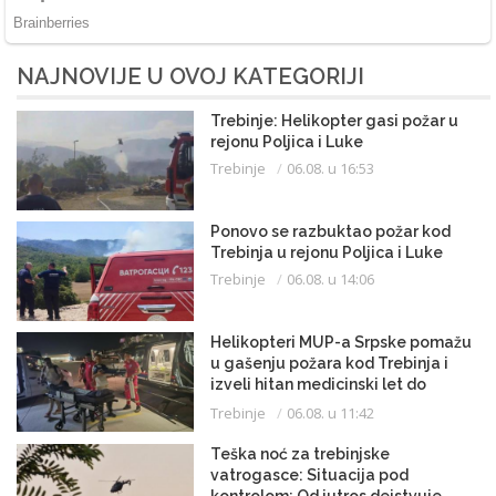
NAJNOVIJE U OVOJ KATEGORIJI
Trebinje: Helikopter gasi požar u
rejonu Poljica i Luke
Trebinje
06.08. u 16:53
Ponovo se razbuktao požar kod
Trebinja u rejonu Poljica i Luke
Trebinje
06.08. u 14:06
Helikopteri MUP-a Srpske pomažu
u gašenju požara kod Trebinja i
izveli hitan medicinski let do
Beograda
Trebinje
06.08. u 11:42
Teška noć za trebinjske
vatrogasce: Situacija pod
kontrolom; Od jutros dejstvuje