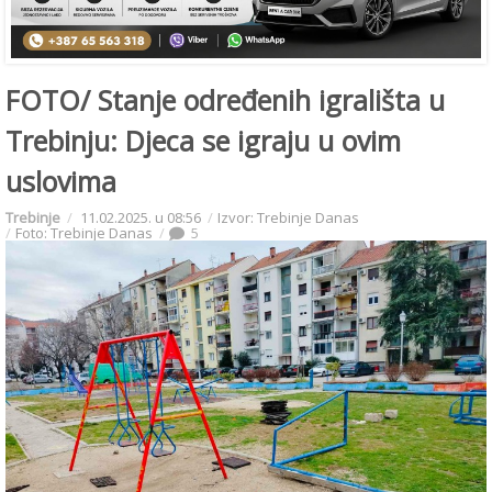
FOTO/ Stanje određenih igrališta u
Trebinju: Djeca se igraju u ovim
uslovima
Trebinje
11.02.2025. u 08:56
Izvor: Trebinje Danas
Foto: Trebinje Danas
5