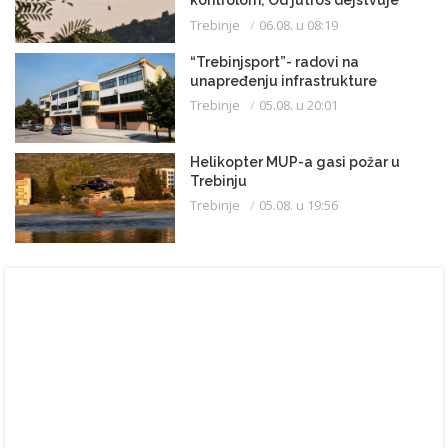
helikopter
Trebinje
06.08. u 08:19
“Trebinjsport”- radovi na
unapređenju infrastrukture
Trebinje
05.08. u 20:01
Helikopter MUP-a gasi požar u
Trebinju
Trebinje
05.08. u 19:56