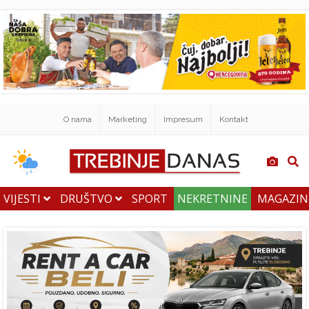
O nama
Marketing
Impresum
Kontakt
VIJESTI
DRUŠTVO
SPORT
NEKRETNINE
MAGAZI