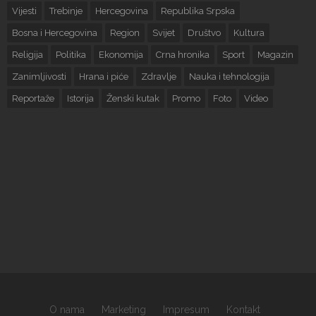
Vijesti
Trebinje
Hercegovina
Republika Srpska
Bosna i Hercegovina
Region
Svijet
Društvo
Kultura
Religija
Politika
Ekonomija
Crna hronika
Sport
Magazin
Zanimljivosti
Hrana i piće
Zdravlje
Nauka i tehnologija
Reportaže
Istorija
Ženski kutak
Promo
Foto
Video
O nama
Marketing
Impresum
Kontakt