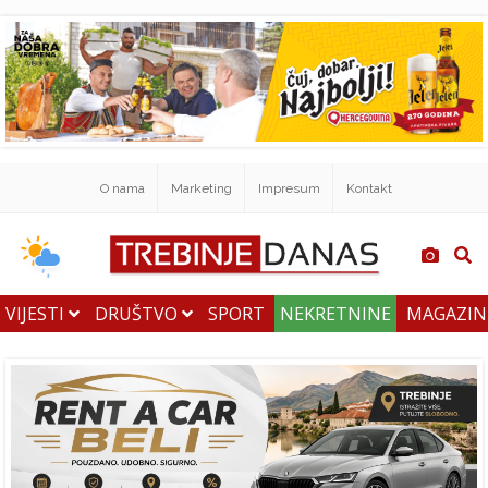
O nama
Marketing
Impresum
Kontakt
VIJESTI
DRUŠTVO
SPORT
NEKRETNINE
MAGAZI