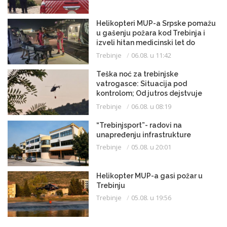
Helikopteri MUP-a Srpske pomažu
u gašenju požara kod Trebinja i
izveli hitan medicinski let do
Beograda
Trebinje
06.08. u 11:42
Teška noć za trebinjske
vatrogasce: Situacija pod
kontrolom; Od jutros dejstvuje
helikopter
Trebinje
06.08. u 08:19
“Trebinjsport”- radovi na
unapređenju infrastrukture
Trebinje
05.08. u 20:01
Helikopter MUP-a gasi požar u
Trebinju
Trebinje
05.08. u 19:56