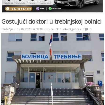
Gostujući doktori u trebinjskoj bolnici
Trebinje
17.09.2025. u 08:18
Izvor: RT
Foto: Agencije
0