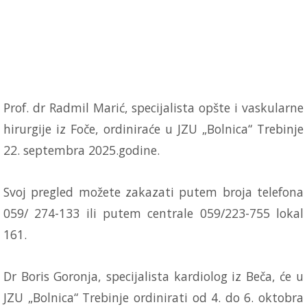
Prof. dr Radmil Marić, specijalista opšte i vaskularne
hirurgije iz Foče, ordiniraće u JZU „Bolnica“ Trebinje
22. septembra 2025.godine.
Svoj pregled možete zakazati putem broja telefona
059/ 274-133 ili putem centrale 059/223-755 lokal
161.
Dr Boris Goronja, specijalista kardiolog iz Beča, će u
JZU „Bolnica“ Trebinje ordinirati od 4. do 6. oktobra