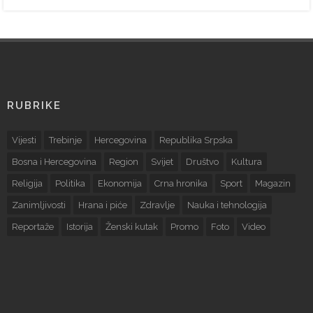
RUBRIKE
Vijesti
Trebinje
Hercegovina
Republika Srpska
Bosna i Hercegovina
Region
Svijet
Društvo
Kultura
Religija
Politika
Ekonomija
Crna hronika
Sport
Magazin
Zanimljivosti
Hrana i piće
Zdravlje
Nauka i tehnologija
Reportaže
Istorija
Ženski kutak
Promo
Foto
Video