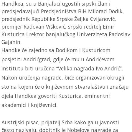
Handkea, su u Banjaluci ugostili srpski član i
predsjedavajući Predsjedništva BiH Milorad Dodik,
predsjednik Republike Srpske Željka Cvijanović,
premijer Radovan Višković, srpski reditelj Emir
Kusturica i rektor banjalučkog Univerziteta Radoslav
Gajanin.
Handke će zajedno sa Dodikom i Kusturicom
posjetiti Andrićgrad, gdje će mu u Andrićevom
institutu biti uručena “Velika nagrada Ivo Andrić”.
Nakon uručenja nagrade, biće organizovan okrugli
sto na kojem će o književnom stvaralaštvu i značaju
djela Handkea govoriti Kusturica, eminentni
akademici i književnici.
Austrijski pisac, prijatelj Srba kako ga u javnosti
često nazivaju, dobitnik je Nobelove nagrade za