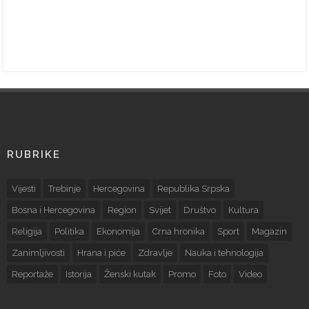
RUBRIKE
Vijesti
Trebinje
Hercegovina
Republika Srpska
Bosna i Hercegovina
Region
Svijet
Društvo
Kultura
Religija
Politika
Ekonomija
Crna hronika
Sport
Magazin
Zanimljivosti
Hrana i piće
Zdravlje
Nauka i tehnologija
Reportaže
Istorija
Ženski kutak
Promo
Foto
Video