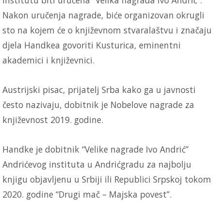
institutu biti uručena “Velika nagrada Ivo Andrić”.
Nakon uručenja nagrade, biće organizovan okrugli
sto na kojem će o književnom stvaralaštvu i značaju
djela Handkea govoriti Kusturica, eminentni
akademici i književnici.
Austrijski pisac, prijatelj Srba kako ga u javnosti
često nazivaju, dobitnik je Nobelove nagrade za
književnost 2019. godine.
Handke je dobitnik “Velike nagrade Ivo Andrić”
Andrićevog instituta u Andrićgradu za najbolju
knjigu objavljenu u Srbiji ili Republici Srpskoj tokom
2020. godine “Drugi mač – Majska povest”.