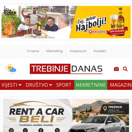
O nama
Marketing
Impresum
Kontakt
VIJESTI
DRUŠTVO
SPORT
NEKRETNINE
MAGAZI