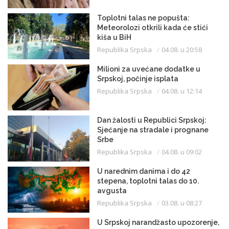
Toplotni talas ne popušta:
Meteorolozi otkrili kada će stići
kiša u BiH
Republika Srpska
04.08. u 20:58
Milioni za uvećane dodatke u
Srpskoj, počinje isplata
Republika Srpska
04.08. u 12:14
Dan žalosti u Republici Srpskoj:
Sjećanje na stradale i prognane
Srbe
Republika Srpska
04.08. u 09:02
U narednim danima i do 42
stepena, toplotni talas do 10.
avgusta
Republika Srpska
03.08. u 08:27
U Srpskoj narandžasto upozorenje,