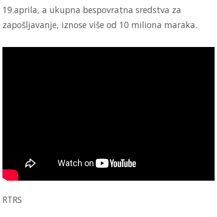
19.aprila, a ukupna bespovratna sredstva za
zapošljavanje, iznose više od 10 miliona maraka.
RTRS