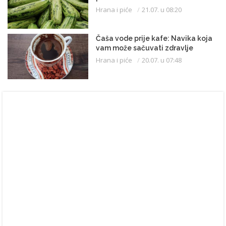
Hrana i piće
21.07. u 08:20
Čaša vode prije kafe: Navika koja
vam može sačuvati zdravlje
Hrana i piće
20.07. u 07:48