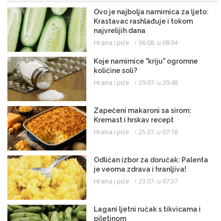
Ovo je najbolja namirnica za ljeto:
Krastavac rashlađuje i tokom
najvrelijih dana
Hrana i piće
06.08. u 08:04
Koje namirnice "kriju" ogromne
količine soli?
Hrana i piće
29.07. u 20:48
Zapečeni makaroni sa sirom:
Kremast i hrskav recept
Hrana i piće
25.07. u 07:18
Odličan izbor za doručak: Palenta
je veoma zdrava i hranljiva!
Hrana i piće
23.07. u 07:37
Lagani ljetni ručak s tikvicama i
piletinom