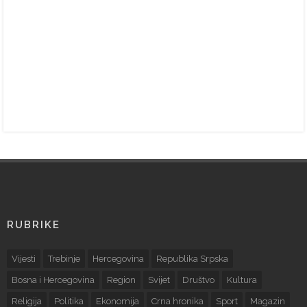
RUBRIKE
Vijesti
Trebinje
Hercegovina
Republika Srpska
Bosna i Hercegovina
Region
Svijet
Društvo
Kultura
Religija
Politika
Ekonomija
Crna hronika
Sport
Magazin