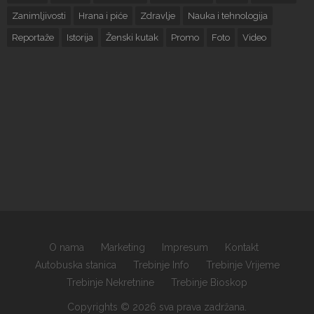
Zanimljivosti
Hrana i piće
Zdravlje
Nauka i tehnologija
Reportaže
Istorija
Ženski kutak
Promo
Foto
Video
O nama
Marketing
Impresum
Kontakt
Autobuska stanica
Trebinje Info
Trebinje Vrijeme
Trebinje Nekretnine
Trebinje Bioskop
Copyrights © 2026 sva prava zadržana.