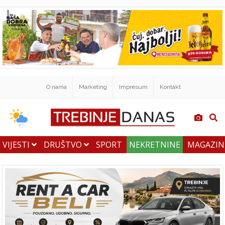
O nama
Marketing
Impresum
Kontakt
VIJESTI
DRUŠTVO
SPORT
NEKRETNINE
MAGAZI