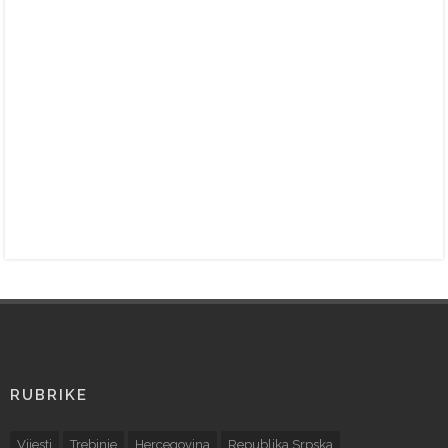
RUBRIKE
Vijesti
Trebinje
Hercegovina
Republika Srpska