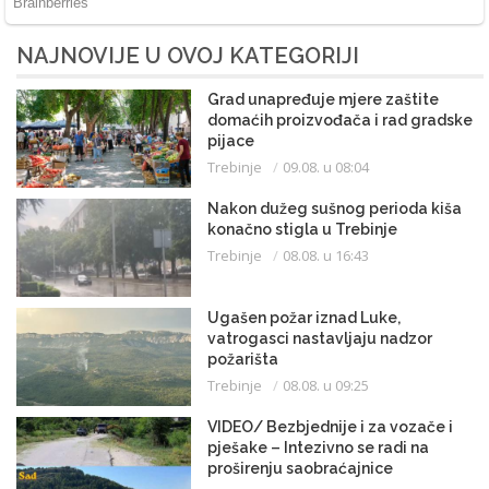
NAJNOVIJE U OVOJ KATEGORIJI
Grad unapređuje mjere zaštite
domaćih proizvođača i rad gradske
pijace
Trebinje
09.08. u 08:04
Nakon dužeg sušnog perioda kiša
konačno stigla u Trebinje
Trebinje
08.08. u 16:43
Ugašen požar iznad Luke,
vatrogasci nastavljaju nadzor
požarišta
Trebinje
08.08. u 09:25
VIDEO/ Bezbjednije i za vozače i
pješake – Intezivno se radi na
proširenju saobraćajnice