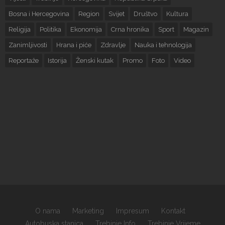
Bosna i Hercegovina
Region
Svijet
Društvo
Kultura
Religija
Politika
Ekonomija
Crna hronika
Sport
Magazin
Zanimljivosti
Hrana i piće
Zdravlje
Nauka i tehnologija
Reportaže
Istorija
Ženski kutak
Promo
Foto
Video
O nama
Marketing
Impresum
Kontakt
Autobuska stanica
Trebinje Info
Trebinje Vrijeme