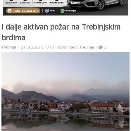
I dalje aktivan požar na Trebinjskim
brdima
Trebinje
21.09.2020. u 10:10
Izvor: Radio Trebinje
2