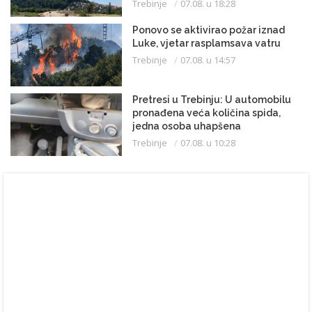
Trebinje
07.08. u 18:28
Ponovo se aktivirao požar iznad
Luke, vjetar rasplamsava vatru
Trebinje
07.08. u 14:57
Pretresi u Trebinju: U automobilu
pronađena veća količina spida,
jedna osoba uhapšena
Trebinje
07.08. u 10:28