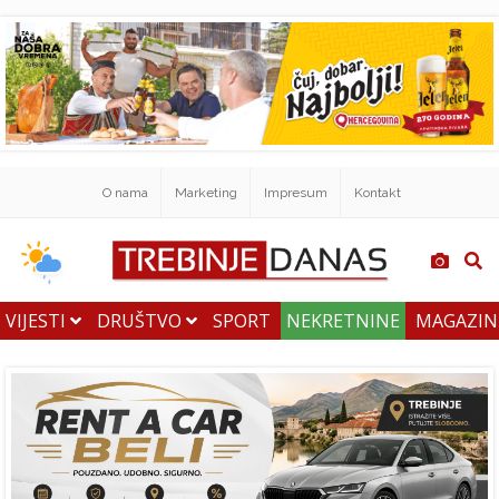
O nama
Marketing
Impresum
Kontakt
VIJESTI
DRUŠTVO
SPORT
NEKRETNINE
MAGAZI