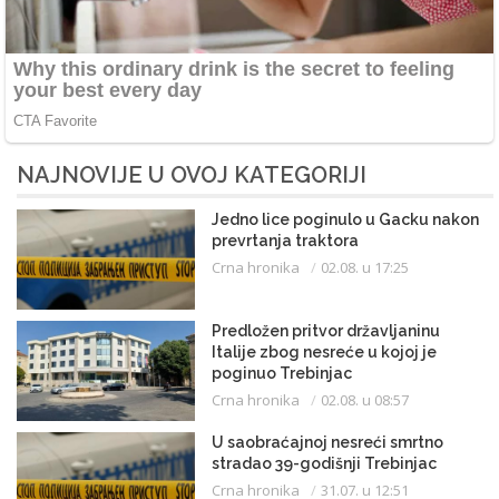
NAJNOVIJE U OVOJ KATEGORIJI
Jedno lice poginulo u Gacku nakon
prevrtanja traktora
Crna hronika
02.08. u 17:25
Predložen pritvor državljaninu
Italije zbog nesreće u kojoj je
poginuo Trebinjac
Crna hronika
02.08. u 08:57
U saobraćajnoj nesreći smrtno
stradao 39-godišnji Trebinjac
Crna hronika
31.07. u 12:51