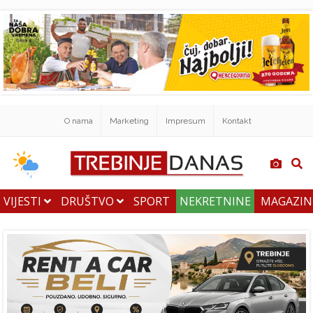
O nama
Marketing
Impresum
Kontakt
VIJESTI
DRUŠTVO
SPORT
NEKRETNINE
MAGAZI