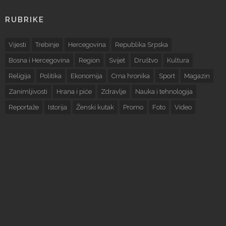
RUBRIKE
Vijesti
Trebinje
Hercegovina
Republika Srpska
Bosna i Hercegovina
Region
Svijet
Društvo
Kultura
Religija
Politika
Ekonomija
Crna hronika
Sport
Magazin
Zanimljivosti
Hrana i piće
Zdravlje
Nauka i tehnologija
Reportaže
Istorija
Ženski kutak
Promo
Foto
Video