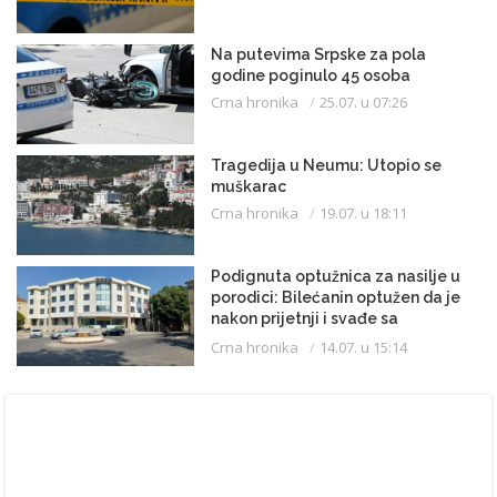
Na putevima Srpske za pola
godine poginulo 45 osoba
Crna hronika
25.07. u 07:26
Tragedija u Neumu: Utopio se
muškarac
Crna hronika
19.07. u 18:11
Podignuta optužnica za nasilje u
porodici: Bilećanin optužen da je
nakon prijetnji i svađe sa
partnerkom zapalio kuću
Crna hronika
14.07. u 15:14