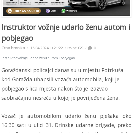
Instruktor vožnje udario ženu autom i
pobjegao
Crna hronika
16.04.2024. u 21:22
Izvor: GS
0
Instruktor vožnje udario ženu autom i pobjegao
Goraždanski policajci danas su u mjestu Potrkuša
kod Goražda uhapsili vozača automobila, koji je
pobjegao s lica mjesta nakon što je izazvao
saobraćajnu nesreću u kojoj je povrijeđena žena.
Vozač je automobilom udario ženu pješaka oko
16:30 sati u ulici 31. Drinske udarne brigade, preko