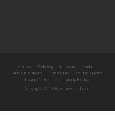
O nama
Marketing
Impresum
Kontakt
Autobuska stanica
Trebinje Info
Trebinje Vrijeme
Trebinje Nekretnine
Trebinje Bioskop
Copyrights © 2026 sva prava zadržana.
×