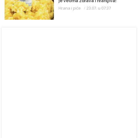
je veoma zdrava i hranljiva!
Hrana i piće
23.07. u 07:37