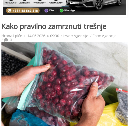
Kako pravilno zamrznuti trešnje
Hrana i piće
14.06.2026. u 09:30
Izvor: Agencije
Foto: Agencije
0