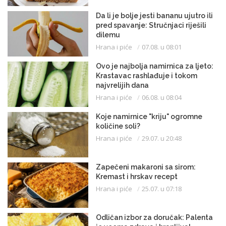
Da li je bolje jesti bananu ujutro ili
pred spavanje: Stručnjaci riješili
dilemu
Hrana i piće
07.08. u 08:01
Ovo je najbolja namirnica za ljeto:
Krastavac rashlađuje i tokom
najvrelijih dana
Hrana i piće
06.08. u 08:04
Koje namirnice "kriju" ogromne
količine soli?
Hrana i piće
29.07. u 20:48
Zapečeni makaroni sa sirom:
Kremast i hrskav recept
Hrana i piće
25.07. u 07:18
Odličan izbor za doručak: Palenta