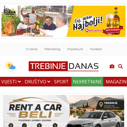
O nama
Marketing
Impresum
Kontakt
VIJESTI
DRUŠTVO
SPORT
NEKRETNINE
MAGAZI