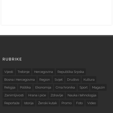
RUBRIKE
Vijesti
Trebinje
Hercegovina
Republika Srpska
Bosna i Hercegovina
Region
Svijet
Društvo
Kultura
Religija
Politika
Ekonomija
Crna hronika
Sport
Magazin
Zanimljivosti
Hrana i piće
Zdravlje
Nauka i tehnologija
Reportaže
Istorija
Ženski kutak
Promo
Foto
Video