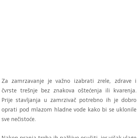
Za zamrzavanje je važno izabrati zrele, zdrave i
čvrste trešnje bez znakova oštećenja ili kvarenja.
Prije stavljanja u zamrzivač potrebno ih je dobro
oprati pod mlazom hladne vode kako bi se uklonile
sve nečistoće.
Nakon pranja treba ih pažljivo osušiti, jer višak vlage