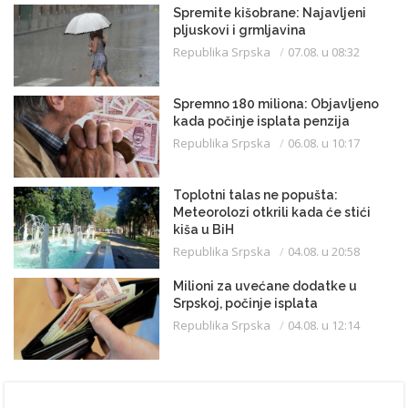
Spremite kišobrane: Najavljeni
pljuskovi i grmljavina
Republika Srpska
07.08. u 08:32
Spremno 180 miliona: Objavljeno
kada počinje isplata penzija
Republika Srpska
06.08. u 10:17
Toplotni talas ne popušta:
Meteorolozi otkrili kada će stići
kiša u BiH
Republika Srpska
04.08. u 20:58
Milioni za uvećane dodatke u
Srpskoj, počinje isplata
Republika Srpska
04.08. u 12:14