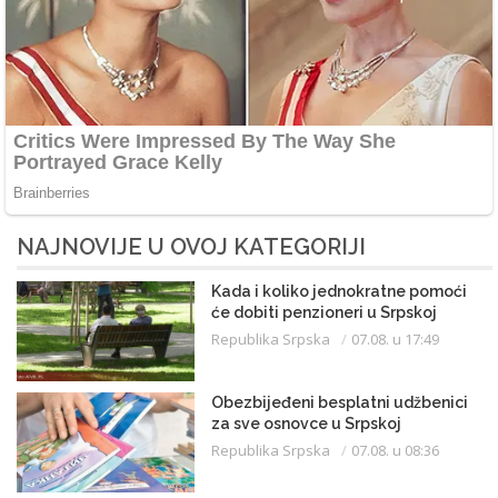
NAJNOVIJE U OVOJ KATEGORIJI
Kada i koliko jednokratne pomoći
će dobiti penzioneri u Srpskoj
Republika Srpska
07.08. u 17:49
Obezbijeđeni besplatni udžbenici
za sve osnovce u Srpskoj
Republika Srpska
07.08. u 08:36