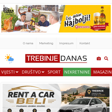
O nama
Marketing
Impresum
Kontakt
VIJESTI
DRUŠTVO
SPORT
NEKRETNINE
MAGAZI