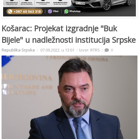
Košarac: Projekat izgradnje "Buk
Bijele" u nadležnosti institucija Srpske
Republika Srpska
07.09.2022. u 13:01
Izvor: RTRS
0