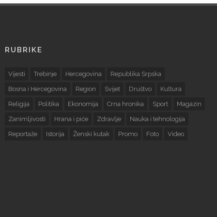
RUBRIKE
Vijesti
Trebinje
Hercegovina
Republika Srpska
Bosna i Hercegovina
Region
Svijet
Društvo
Kultura
Religija
Politika
Ekonomija
Crna hronika
Sport
Magazin
Zanimljivosti
Hrana i piće
Zdravlje
Nauka i tehnologija
Reportaže
Istorija
Ženski kutak
Promo
Foto
Video