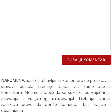
POŠALJI KOMENTAR
NAPOMENA
: Sadržaj objavljenih komentara ne predstavlja
stavove portala Trebinje Danas već samo autora
komentara! Molimo čitaoce da se suzdrže od vrijeđanja,
psovanja i vulgarnog izražavanja! Trebinje Danas
zadržava pravo da obriše komentar bez najave i
objašnjenja.