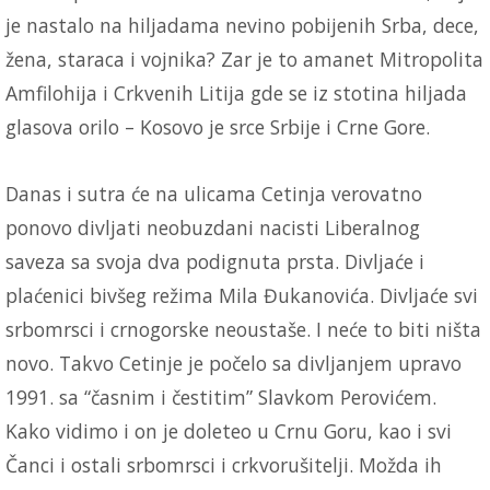
je nastalo na hiljadama nevino pobijenih Srba, dece,
žena, staraca i vojnika? Zar je to amanet Mitropolita
Amfilohija i Crkvenih Litija gde se iz stotina hiljada
glasova orilo – Kosovo je srce Srbije i Crne Gore.
Danas i sutra će na ulicama Cetinja verovatno
ponovo divljati neobuzdani nacisti Liberalnog
saveza sa svoja dva podignuta prsta. Divljaće i
plaćenici bivšeg režima Mila Đukanovića. Divljaće svi
srbomrsci i crnogorske neoustaše. I neće to biti ništa
novo. Takvo Cetinje je počelo sa divljanjem upravo
1991. sa “časnim i čestitim” Slavkom Perovićem.
Kako vidimo i on je doleteo u Crnu Goru, kao i svi
Čanci i ostali srbomrsci i crkvorušitelji. Možda ih