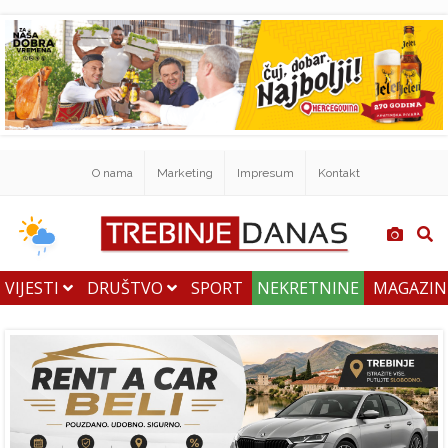
O nama
Marketing
Impresum
Kontakt
VIJESTI
DRUŠTVO
SPORT
NEKRETNINE
MAGAZI