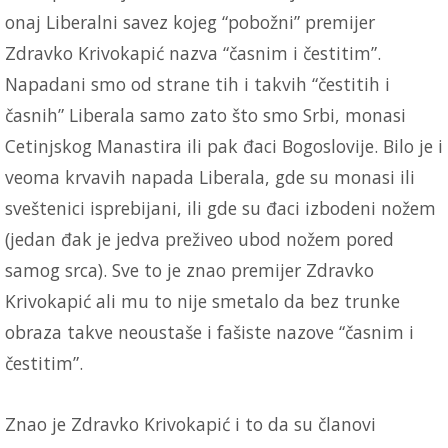
onaj Liberalni savez kojeg “pobožni” premijer
Zdravko Krivokapić nazva “časnim i čestitim”.
Napadani smo od strane tih i takvih “čestitih i
časnih” Liberala samo zato što smo Srbi, monasi
Cetinjskog Manastira ili pak đaci Bogoslovije. Bilo je i
veoma krvavih napada Liberala, gde su monasi ili
sveštenici isprebijani, ili gde su đaci izbodeni nožem
(jedan đak je jedva preživeo ubod nožem pored
samog srca). Sve to je znao premijer Zdravko
Krivokapić ali mu to nije smetalo da bez trunke
obraza takve neoustaše i fašiste nazove “časnim i
čestitim”.
Znao je Zdravko Krivokapić i to da su članovi