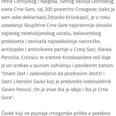
Petra Cetinjskog i NJegoša, Svetog Vasilija Ostroškog,
svete Crne Gore, taj 200 procentni Crnogorac (tako je
sam sebe deklarisao) Zdravko Krivokapić, je u toku
zasedanja Skupštine Crne Gore najsramnije ishvalio
najvećeg neodukljanskog ustašu, belosvetskog
probisveta i osnivača najradikalnije nacističke,
antisrpske i anticrkvene partije u Crnoj Gori, Slavka
Perovića. Citiraću te sramne Krivokapićeve reči koje
je on izrekao u punom ushićenju i povišenim tonom:
“Imam čast i zadovoljstvo da pozdravim čestiti i
časni Liberalni Savez koji je predvodio rodonačelnik
Slavko Perović. On je znao šta je ideja i šta je Crna
Gora”.
Čovek koji ne poznaje crnogorske prilike a posebno