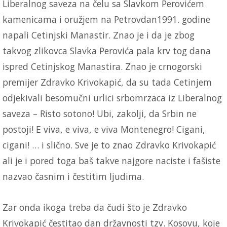
Liberalnog saveza na čelu sa Slavkom Perovićem
kamenicama i oružjem na Petrovdan1991. godine
napali Cetinjski Manastir. Znao je i da je zbog
takvog zlikovca Slavka Perovića pala krv tog dana
ispred Cetinjskog Manastira. Znao je crnogorski
premijer Zdravko Krivokapić, da su tada Cetinjem
odjekivali besomučni urlici srbomrzaca iz Liberalnog
saveza – Risto sotono! Ubi, zakolji, da Srbin ne
postoji! E viva, e viva, e viva Montenegro! Cigani,
cigani! … i slično. Sve je to znao Zdravko Krivokapić
ali je i pored toga baš takve najgore naciste i fašiste
nazvao časnim i čestitim ljudima.
Zar onda ikoga treba da čudi što je Zdravko
Krivokapić čestitao dan državnosti tzv. Kosovu, koje