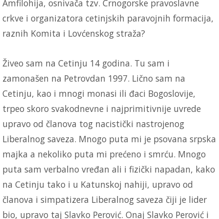
Amfilohija, osnivača tzv. Crnogorske pravoslavne
crkve i organizatora cetinjskih paravojnih formacija,
raznih Komita i Lovćenskog straža?
Živeo sam na Cetinju 14 godina. Tu sam i
zamonašen na Petrovdan 1997. Lično sam na
Cetinju, kao i mnogi monasi ili đaci Bogoslovije,
trpeo skoro svakodnevne i najprimitivnije uvrede
upravo od članova tog nacistički nastrojenog
Liberalnog saveza. Mnogo puta mi je psovana srpska
majka a nekoliko puta mi prećeno i smrću. Mnogo
puta sam verbalno vređan ali i fizički napadan, kako
na Cetinju tako i u Katunskoj nahiji, upravo od
članova i simpatizera Liberalnog saveza čiji je lider
bio, upravo taj Slavko Perović. Onaj Slavko Perović i