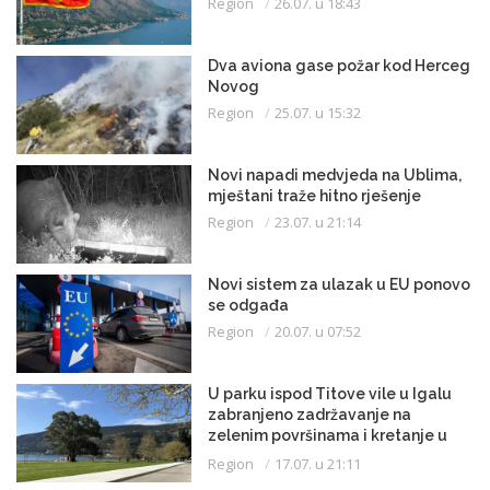
Region
26.07. u 18:43
Dva aviona gase požar kod Herceg
Novog
Region
25.07. u 15:32
Novi napadi medvjeda na Ublima,
mještani traže hitno rješenje
Region
23.07. u 21:14
Novi sistem za ulazak u EU ponovo
se odgađa
Region
20.07. u 07:52
U parku ispod Titove vile u Igalu
zabranjeno zadržavanje na
zelenim površinama i kretanje u
kupaćem kostimu
Region
17.07. u 21:11