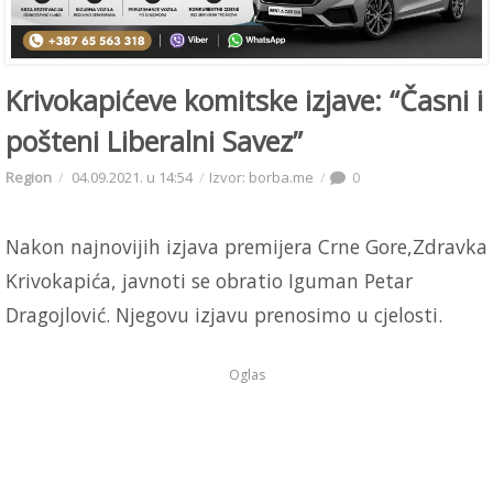
Krivokapićeve komitske izjave: “Časni i
pošteni Liberalni Savez”
Region
04.09.2021. u 14:54
Izvor: borba.me
0
Nakon najnovijih izjava premijera Crne Gore,Zdravka
Krivokapića, javnoti se obratio Iguman Petar
Dragojlović. Njegovu izjavu prenosimo u cjelosti.
Oglas