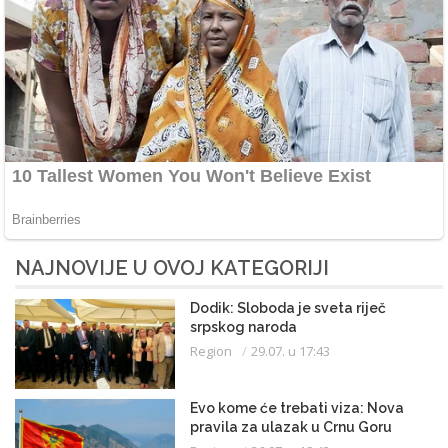
NAJNOVIJE U OVOJ KATEGORIJI
Dodik: Sloboda je sveta riječ
srpskog naroda
Region
29.07. u 17:43
Evo kome će trebati viza: Nova
pravila za ulazak u Crnu Goru