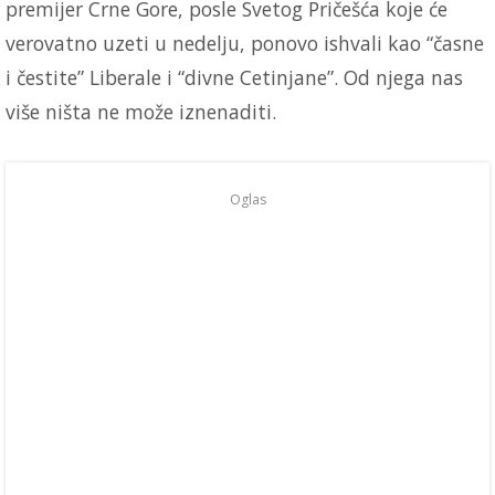
premijer Crne Gore, posle Svetog Pričešća koje će
verovatno uzeti u nedelju, ponovo ishvali kao “časne
i čestite” Liberale i “divne Cetinjane”. Od njega nas
više ništa ne može iznenaditi.
Oglas