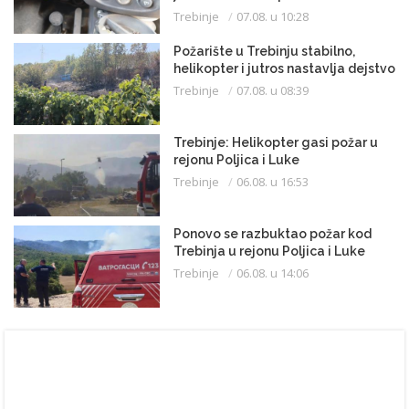
Trebinje
07.08. u 10:28
Požarište u Trebinju stabilno,
helikopter i jutros nastavlja dejstvo
Trebinje
07.08. u 08:39
Trebinje: Helikopter gasi požar u
rejonu Poljica i Luke
Trebinje
06.08. u 16:53
Ponovo se razbuktao požar kod
Trebinja u rejonu Poljica i Luke
Trebinje
06.08. u 14:06