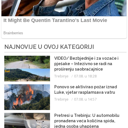
NAJNOVIJE U OVOJ KATEGORIJI
VIDEO/ Bezbjednije i za vozače i
pješake – Intezivno se radi na
proširenju saobraćajnice
Trebinje
07.08. u 18:28
Ponovo se aktivirao požar iznad
Luke, vjetar rasplamsava vatru
Trebinje
07.08. u 14:57
Pretresi u Trebinju: U automobilu
pronađena veća količina spida,
jedna osoba uhapšena