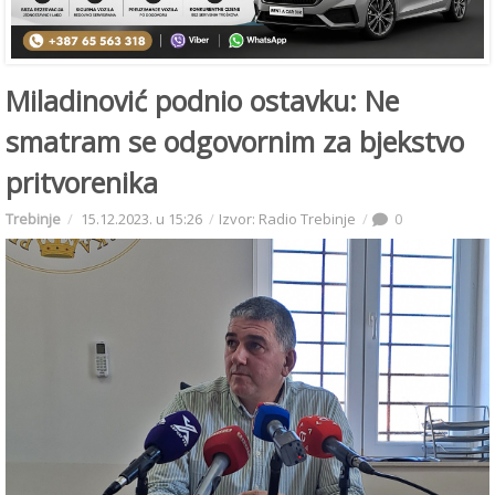
Miladinović podnio ostavku: Ne
smatram se odgovornim za bjekstvo
pritvorenika
Trebinje
15.12.2023. u 15:26
Izvor: Radio Trebinje
0