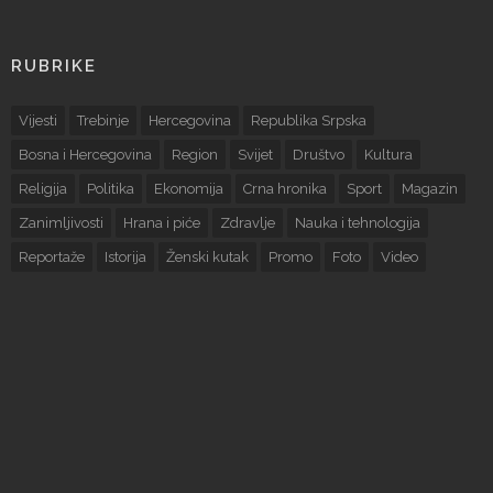
RUBRIKE
Vijesti
Trebinje
Hercegovina
Republika Srpska
Bosna i Hercegovina
Region
Svijet
Društvo
Kultura
Religija
Politika
Ekonomija
Crna hronika
Sport
Magazin
Zanimljivosti
Hrana i piće
Zdravlje
Nauka i tehnologija
Reportaže
Istorija
Ženski kutak
Promo
Foto
Video