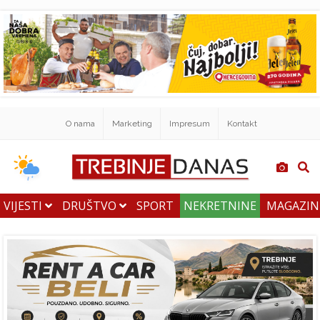
O nama
Marketing
Impresum
Kontakt
VIJESTI
DRUŠTVO
SPORT
NEKRETNINE
MAGAZI