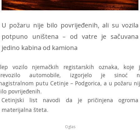
U požaru nije bilo povrijeđenih, ali su vozila
potpuno uništena – od vatre je sačuvana
jedino kabina od kamiona
lep vozilo njemačkih registarskih oznaka, koje 
prevozilo automobile, izgorjelo je sinoć n
agistralnom putu Cetinje – Podgorica, a u požaru ni
ilo povrijeđenih.
Cetinjski list navodi da je pričinjena ogroma
materijalna šteta.
Oglas