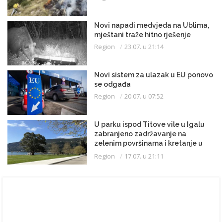
Novi napadi medvjeda na Ublima,
mještani traže hitno rješenje
Region
23.07. u 21:14
Novi sistem za ulazak u EU ponovo
se odgađa
Region
20.07. u 07:52
U parku ispod Titove vile u Igalu
zabranjeno zadržavanje na
zelenim površinama i kretanje u
kupaćem kostimu
Region
17.07. u 21:11