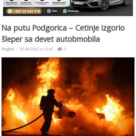
Na putu Podgorica – Cetinje izgorio
šleper sa devet autobmobila
Region
03.09.2023. u 12:45
0