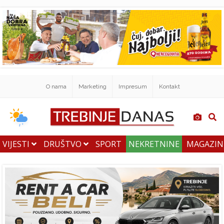
O nama
Marketing
Impresum
Kontakt
VIJESTI
DRUŠTVO
SPORT
NEKRETNINE
MAGAZI