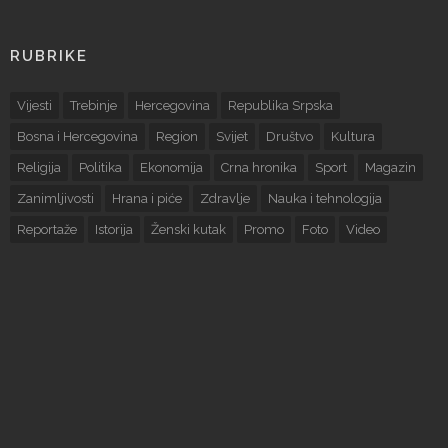
RUBRIKE
Vijesti
Trebinje
Hercegovina
Republika Srpska
Bosna i Hercegovina
Region
Svijet
Društvo
Kultura
Religija
Politika
Ekonomija
Crna hronika
Sport
Magazin
Zanimljivosti
Hrana i piće
Zdravlje
Nauka i tehnologija
Reportaže
Istorija
Ženski kutak
Promo
Foto
Video