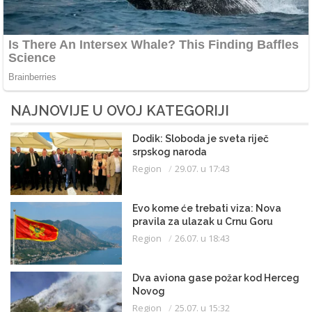
NAJNOVIJE U OVOJ KATEGORIJI
Dodik: Sloboda je sveta riječ
srpskog naroda
Region
29.07. u 17:43
Evo kome će trebati viza: Nova
pravila za ulazak u Crnu Goru
Region
26.07. u 18:43
Dva aviona gase požar kod Herceg
Novog
Region
25.07. u 15:32