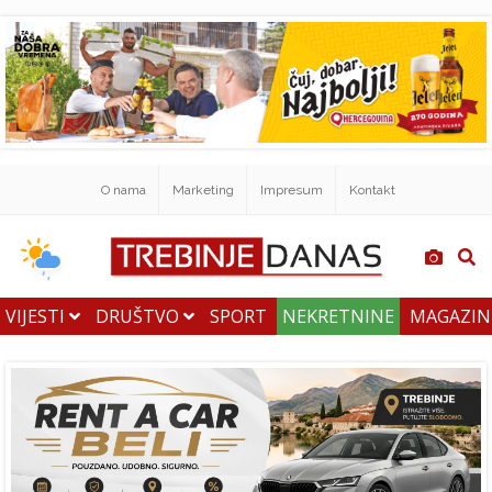
O nama
Marketing
Impresum
Kontakt
VIJESTI
DRUŠTVO
SPORT
NEKRETNINE
MAGAZI