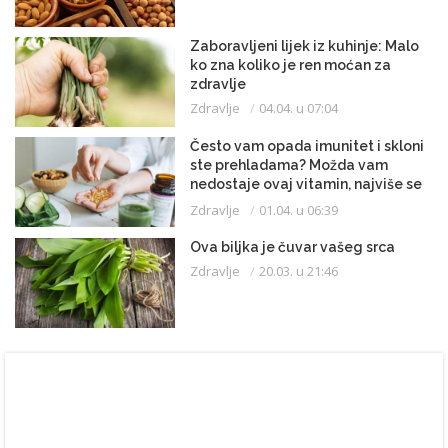
Zaboravljeni lijek iz kuhinje: Malo
ko zna koliko je ren moćan za
zdravlje
Zdravlje
04.04. u 07:04
Često vam opada imunitet i skloni
ste prehladama? Možda vam
nedostaje ovaj vitamin, najviše se
istroši zimi
Zdravlje
01.04. u 06:39
Ova biljka je čuvar vašeg srca
Zdravlje
20.03. u 21:46