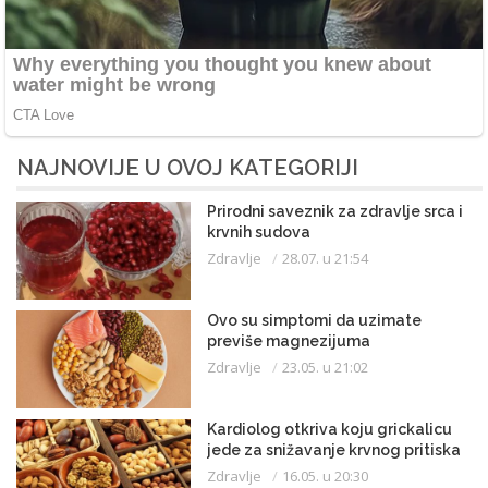
NAJNOVIJE U OVOJ KATEGORIJI
Prirodni saveznik za zdravlje srca i
krvnih sudova
Zdravlje
28.07. u 21:54
Ovo su simptomi da uzimate
previše magnezijuma
Zdravlje
23.05. u 21:02
Kardiolog otkriva koju grickalicu
jede za snižavanje krvnog pritiska
Zdravlje
16.05. u 20:30