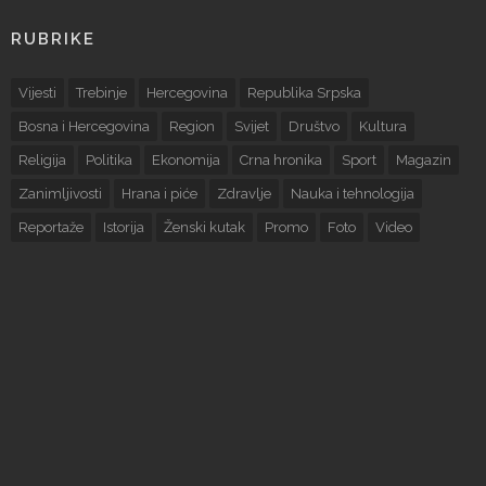
RUBRIKE
Vijesti
Trebinje
Hercegovina
Republika Srpska
Bosna i Hercegovina
Region
Svijet
Društvo
Kultura
Religija
Politika
Ekonomija
Crna hronika
Sport
Magazin
Zanimljivosti
Hrana i piće
Zdravlje
Nauka i tehnologija
Reportaže
Istorija
Ženski kutak
Promo
Foto
Video