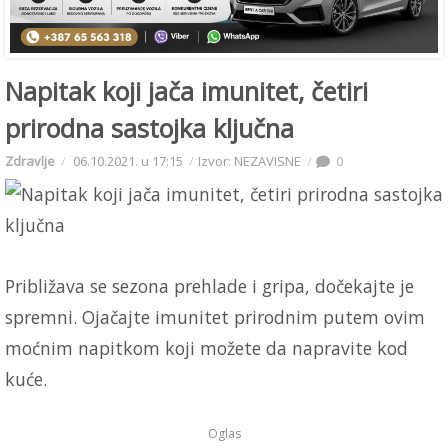
Napitak koji jača imunitet, četiri
prirodna sastojka ključna
Zdravlje
06.10.2021. u 17:15
Izvor: NEZAVISNE
0
Približava se sezona prehlade i gripa, dočekajte je
spremni. Ojačajte imunitet prirodnim putem ovim
moćnim napitkom koji možete da napravite kod
kuće.
Oglas