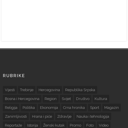
RUBRIKE
Vijesti
Trebinje
Hercegovina
Republika Srpska
Bosna i Hercegovina
Region
Svijet
Društvo
Kultura
Religija
Politika
Ekonomija
Crna hronika
Sport
Magazin
Zanimljivosti
Hrana i piće
Zdravlje
Nauka i tehnologija
Reportaže
Istorija
Ženski kutak
Promo
Foto
Video