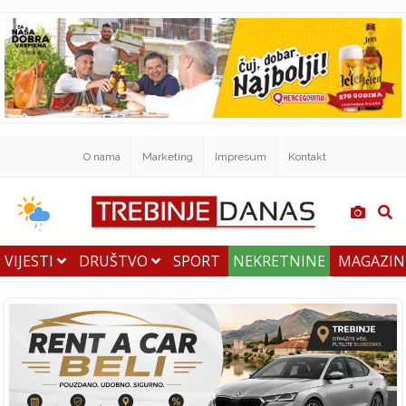
O nama
Marketing
Impresum
Kontakt
VIJESTI
DRUŠTVO
SPORT
NEKRETNINE
MAGAZI