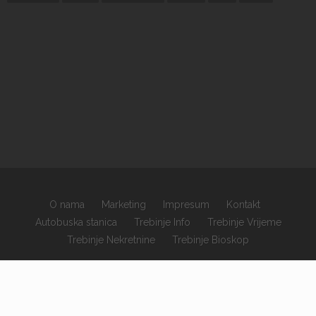
O nama
Marketing
Impresum
Kontakt
Autobuska stanica
Trebinje Info
Trebinje Vrijeme
Trebinje Nekretnine
Trebinje Bioskop
×
Copyrights © 2026 sva prava zadržana.