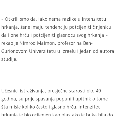
– Otkrili smo da, iako nema razlike u intenzitetu
hrkanja, žene imaju tendenciju potcijeniti činjenicu
da i one hrču i potcijeniti glasnoću svog hrkanja –
rekao je Nimrod Maimon, profesor na Ben-
Gurionovom Univerzitetu u Izraelu i jedan od autora
studije.
Učesnici istraživanja, prosječne starosti oko 49
godina, su prije spavanja popunili upitnik o tome
šta misle koliko često i glasno hrču. Intenzitet
hrkanja je bio ocijenjen kao blag ako je buka bila do