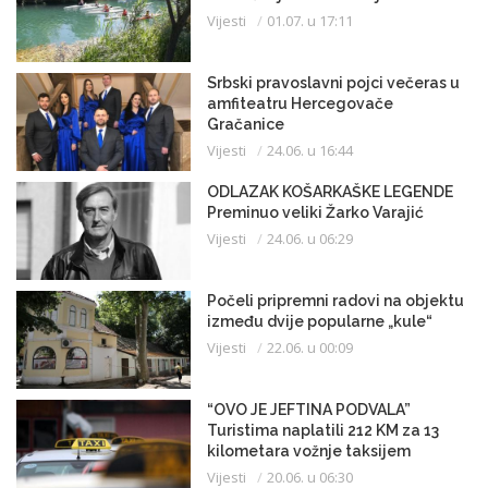
Vijesti
01.07. u 17:11
Srbski pravoslavni pojci večeras u
amfiteatru Hercegovače
Gračanice
Vijesti
24.06. u 16:44
ODLAZAK KOŠARKAŠKE LEGENDE
Preminuo veliki Žarko Varajić
Vijesti
24.06. u 06:29
Počeli pripremni radovi na objektu
između dvije popularne „kule“
Vijesti
22.06. u 00:09
“OVO JE JEFTINA PODVALA”
Turistima naplatili 212 KM za 13
kilometara vožnje taksijem
Vijesti
20.06. u 06:30