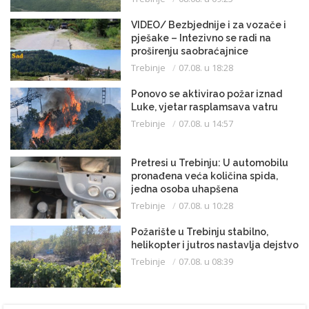
VIDEO/ Bezbjednije i za vozače i
pješake – Intezivno se radi na
proširenju saobraćajnice
Trebinje
07.08. u 18:28
Ponovo se aktivirao požar iznad
Luke, vjetar rasplamsava vatru
Trebinje
07.08. u 14:57
Pretresi u Trebinju: U automobilu
pronađena veća količina spida,
jedna osoba uhapšena
Trebinje
07.08. u 10:28
Požarište u Trebinju stabilno,
helikopter i jutros nastavlja dejstvo
Trebinje
07.08. u 08:39