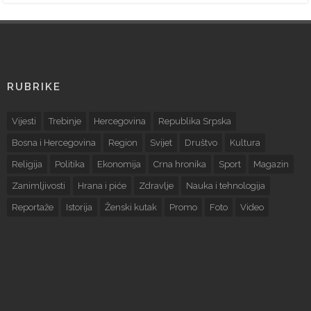
RUBRIKE
Vijesti
Trebinje
Hercegovina
Republika Srpska
Bosna i Hercegovina
Region
Svijet
Društvo
Kultura
Religija
Politika
Ekonomija
Crna hronika
Sport
Magazin
Zanimljivosti
Hrana i piće
Zdravlje
Nauka i tehnologija
Reportaže
Istorija
Ženski kutak
Promo
Foto
Video