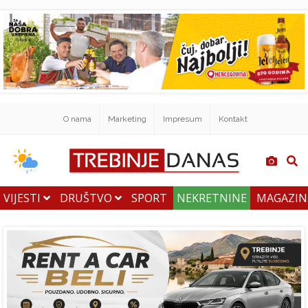
O nama
Marketing
Impresum
Kontakt
VIJESTI
DRUŠTVO
SPORT
NEKRETNINE
MAGAZI