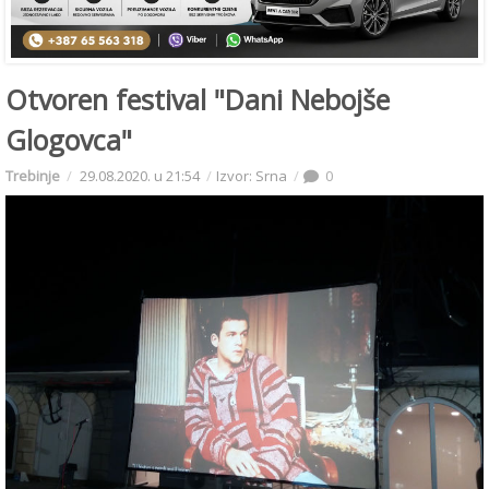
Otvoren festival "Dani Nebojše
Glogovca"
Trebinje
29.08.2020. u 21:54
Izvor: Srna
0