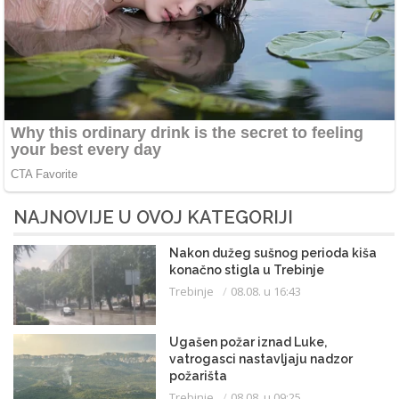
NAJNOVIJE U OVOJ KATEGORIJI
Nakon dužeg sušnog perioda kiša
konačno stigla u Trebinje
Trebinje
08.08. u 16:43
Ugašen požar iznad Luke,
vatrogasci nastavljaju nadzor
požarišta
Trebinje
08.08. u 09:25