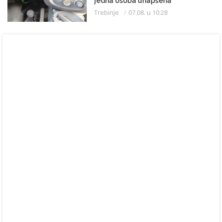
jedna osoba uhapšena
Trebinje
07.08. u 10:28