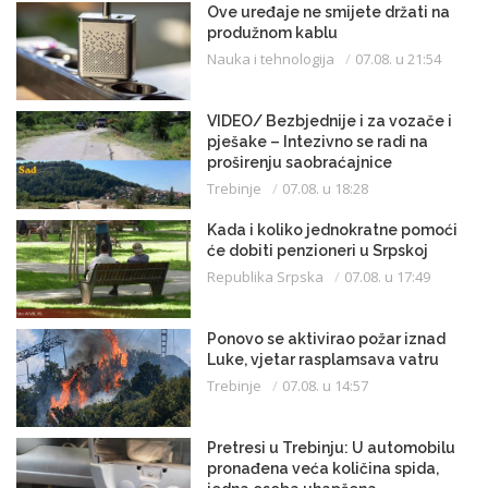
Ove uređaje ne smijete držati na
produžnom kablu
Nauka i tehnologija
07.08. u 21:54
VIDEO/ Bezbjednije i za vozače i
pješake – Intezivno se radi na
proširenju saobraćajnice
Trebinje
07.08. u 18:28
Kada i koliko jednokratne pomoći
će dobiti penzioneri u Srpskoj
Republika Srpska
07.08. u 17:49
Ponovo se aktivirao požar iznad
Luke, vjetar rasplamsava vatru
Trebinje
07.08. u 14:57
Pretresi u Trebinju: U automobilu
pronađena veća količina spida,