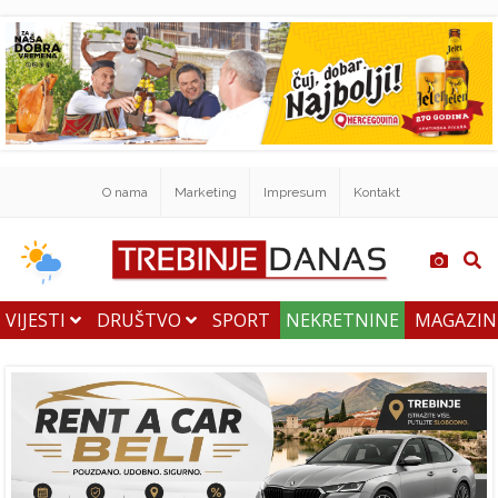
O nama
Marketing
Impresum
Kontakt
VIJESTI
DRUŠTVO
SPORT
NEKRETNINE
MAGAZI