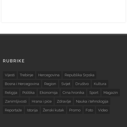
RUBRIKE
Vijesti
Trebinje
Hercegovina
Republika Srpska
Bosna i Hercegovina
Region
Svijet
Društvo
Kultura
Religija
Politika
Ekonomija
Crna hronika
Sport
Magazin
Zanimljivosti
Hrana i piće
Zdravlje
Nauka i tehnologija
Reportaže
Istorija
Ženski kutak
Promo
Foto
Video