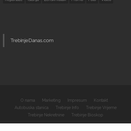
TrebinjeDanas.com
O nama
Marketing
Impresum
Kontakt
Autobuska stanica
Trebinje Info
Trebinje Vrijeme
Trebinje Nekretnine
Trebinje Bioskop
×
Copyrights © 2026 sva prava zadržana.