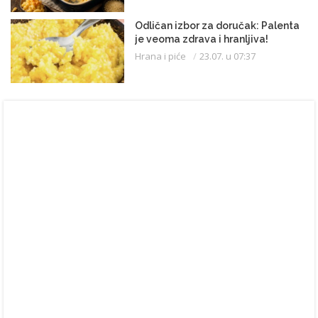
Odličan izbor za doručak: Palenta
je veoma zdrava i hranljiva!
Hrana i piće
23.07. u 07:37