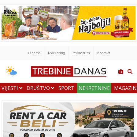
O nama
Marketing
Impresum
Kontakt
VIJESTI
DRUŠTVO
SPORT
NEKRETNINE
MAGAZI