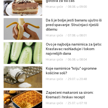
gotova za tili čas
Hrana i piće
08.08. u 09:00
Da li je bolje jesti bananu ujutro ili
pred spavanje: Stručnjaci riješili
dilemu
Hrana i piće
07.08. u 08:01
Ovo je najbolja namirnica za ljeto:
Krastavac rashlađuje i tokom
najvrelijih dana
Hrana i piće
06.08. u 08:04
Koje namirnice "kriju" ogromne
količine soli?
Hrana i piće
29.07. u 20:48
Zapečeni makaroni sa sirom:
Kremast i hrskav recept
Hrana i piće
25.07. u 07:18