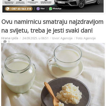
Ovu namirnicu smatraju najzdravijom
na svijetu, treba je jesti svaki dan!
Hrana i piće
24.09.2025. u 06:51
Izvor: Agencije
Foto: Agencije
0