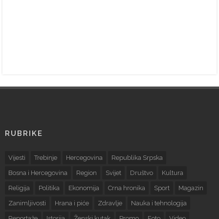
RUBRIKE
Vijesti
Trebinje
Hercegovina
Republika Srpska
Bosna i Hercegovina
Region
Svijet
Društvo
Kultura
Religija
Politika
Ekonomija
Crna hronika
Sport
Magazin
Zanimljivosti
Hrana i piće
Zdravlje
Nauka i tehnologija
Reportaže
Istorija
Ženski kutak
Promo
Foto
Video