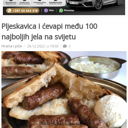
Pljeskavica i ćevapi među 100
najboljih jela na svijetu
Hrana i piće
26.12.2022. u 10:03
0