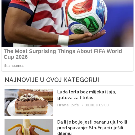
NAJNOVIJE U OVOJ KATEGORIJI
Luda torta bez mlijeka i jaja,
gotova za tili čas
Hrana i piće
08.08. u 09:00
Da li je bolje jesti bananu ujutro ili
pred spavanje: Stručnjaci riješili
dilemu