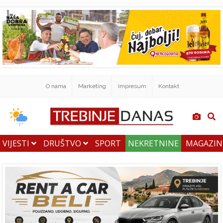
O nama
Marketing
Impresum
Kontakt
VIJESTI
DRUŠTVO
SPORT
NEKRETNINE
MAGAZI