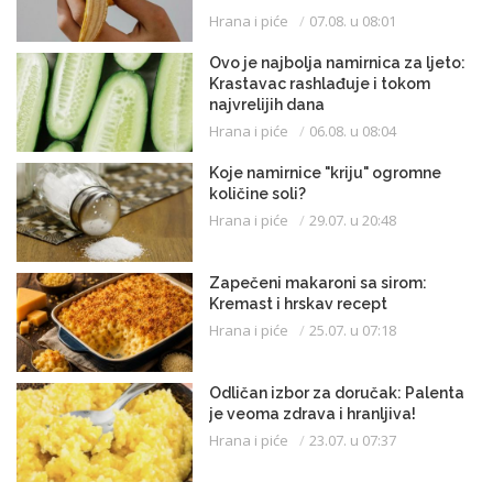
Hrana i piće
07.08. u 08:01
Ovo je najbolja namirnica za ljeto:
Krastavac rashlađuje i tokom
najvrelijih dana
Hrana i piće
06.08. u 08:04
Koje namirnice "kriju" ogromne
količine soli?
Hrana i piće
29.07. u 20:48
Zapečeni makaroni sa sirom:
Kremast i hrskav recept
Hrana i piće
25.07. u 07:18
Odličan izbor za doručak: Palenta
je veoma zdrava i hranljiva!
Hrana i piće
23.07. u 07:37