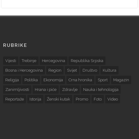
RUBRIKE
Vijesti
Trebinje
Hercegovina
Republika Srpska
Bosna i Hercegovina
Region
Svijet
Društvo
Kultura
Religija
Politika
Ekonomija
Crna hronika
Sport
Magazin
Zanimljivosti
Hrana i piće
Zdravlje
Nauka i tehnologija
Reportaže
Istorija
Ženski kutak
Promo
Foto
Video