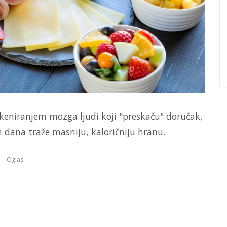
 skeniranjem mozga ljudi koji "preskaču" doručak,
 dana traže masniju, kaloričniju hranu.
Oglas