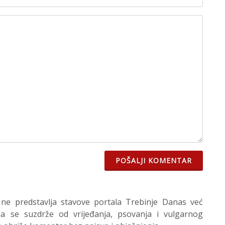
POŠALJI KOMENTAR
 ne predstavlja stavove portala Trebinje Danas već
 se suzdrže od vrijeđanja, psovanja i vulgarnog