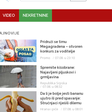
VIDEO
NEKRETNINE
AJNOVIJE
Pridruži se timu
Megagradena – otvoren
konkurs za voditelje
gradilišta
Promo
07.08. u 23:10
Spremite kišobrane:
Najavljeni pljuskovi i
grmljavina
Republika Srpska
07.08. u 08:32
Da li je bolje jesti bananu
ujutro ili pred spavanje:
Stručnjaci riješili dilemu
Hrana i piće
07.08. u 08:01