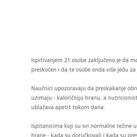
Ispitivanjem 21 osobe zaključeno je da mo
preskočen i da te osobe onda više jedu za
Naučnici upozoravaju da preskakanje obrok
uzimaju - kaloričniju hranu, a nutricionis
ublažava apetit tokom dana.
Ispitanicima koji su svi normalne težine u
hrane - kada su doručkovali i kada su pr