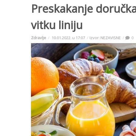
Preskakanje doručka
vitku liniju
Zdravlje
10.01.2022. u 17:07
Izvor: NEZAVISNE
0