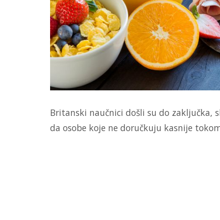
Britanski naučnici došli su do zaključka,
da osobe koje ne doručkuju kasnije tokom