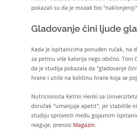
pokazali su da je mozak bio "naklonjeniji
Gladovanje čini ljude gl
Kada je ispitanicima ponuđen ručak, na dan
za petinu više kalorija nego obično. Toni
da je studija pokazala da "gladovanje čini
hrane i utiče na količinu hrane koja se poj
Nutricionista Ketrin Henki sa Univerziteta
doručak "umanjuje apetit", jer stabiliše ni
studiju sprovesti među gojaznim ispitanici
reaguje, prenosi
Magazin
.