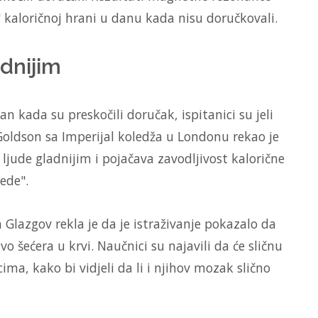
" kaloričnoj hrani u danu kada nisu doručkovali.
adnijim
 kada su preskočili doručak, ispitanici su jeli
 Goldson sa Imperijal koledža u Londonu rekao je
 ljude gladnijim i pojačava zavodljivost kalorične
ede".
 Glazgov rekla je da je istraživanje pokazalo da
vo šećera u krvi. Naučnici su najavili da će sličnu
ma, kako bi vidjeli da li i njihov mozak slično