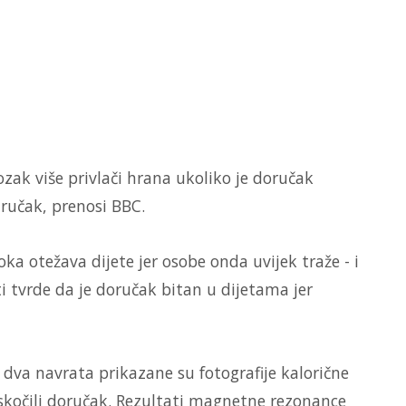
zak više privlači hrana ukoliko je doručak
 ručak, prenosi BBC.
a otežava dijete jer osobe onda uvijek traže - i
ti tvrde da je doručak bitan u dijetama jer
 dva navrata prikazane su fotografije kalorične
eskočili doručak. Rezultati magnetne rezonance