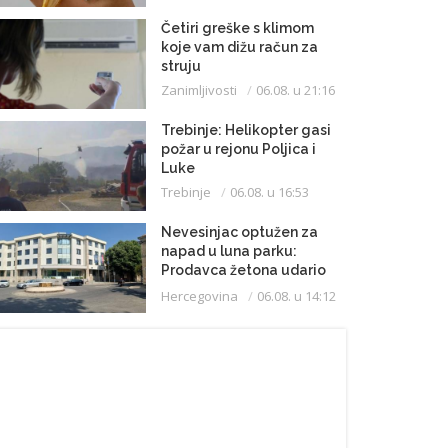
Četiri greške s klimom
koje vam dižu račun za
struju
Zanimljivosti
06.08. u 21:16
Trebinje: Helikopter gasi
požar u rejonu Poljica i
Luke
Trebinje
06.08. u 16:53
Nevesinjac optužen za
napad u luna parku:
Prodavca žetona udario
mikrofonom u glavu
Hercegovina
06.08. u 14:12