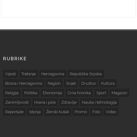
RUBRIKE
Vijesti
Trebinje
Hercegovina
Republika Srpska
Bosna i Hercegovina
Region
Svijet
Društvo
Kultura
Religija
Politika
Ekonomija
Crna hronika
Sport
Magazin
Zanimljivosti
Hrana i piće
Zdravlje
Nauka i tehnologija
Reportaže
Istorija
Ženski kutak
Promo
Foto
Video