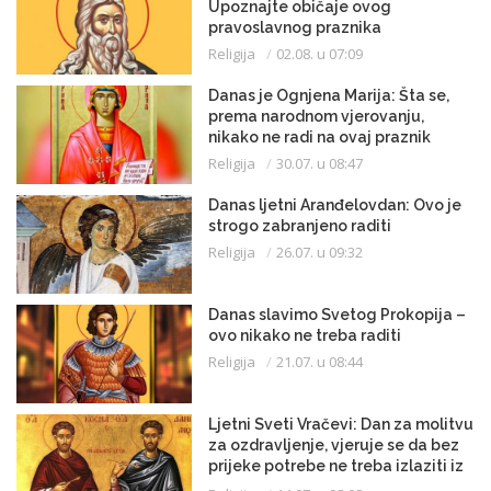
Upoznajte običaje ovog
pravoslavnog praznika
Religija
02.08. u 07:09
Danas je Ognjena Marija: Šta se,
prema narodnom vjerovanju,
nikako ne radi na ovaj praznik
Religija
30.07. u 08:47
Danas ljetni Aranđelovdan: Ovo je
strogo zabranjeno raditi
Religija
26.07. u 09:32
Danas slavimo Svetog Prokopija –
ovo nikako ne treba raditi
Religija
21.07. u 08:44
Ljetni Sveti Vračevi: Dan za molitvu
za ozdravljenje, vjeruje se da bez
prijeke potrebe ne treba izlaziti iz
kuće