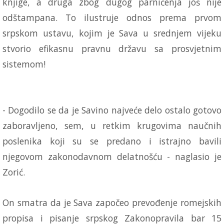
knjige, a druga zbog dugog parničenja još nije
odštampana. To ilustruje odnos prema prvom
srpskom ustavu, kojim je Sava u srednjem vijeku
stvorio efikasnu pravnu državu sa prosvjetnim
sistemom!
- Dogodilo se da je Savino najveće delo ostalo gotovo
zaboravljeno, sem, u retkim krugovima naučnih
poslenika koji su se predano i istrajno bavili
njegovom zakonodavnom delatnošću - naglasio je
Zorić.
On smatra da je Sava započeo prevođenje romejskih
propisa i pisanje srpskog Zakonopravila bar 15