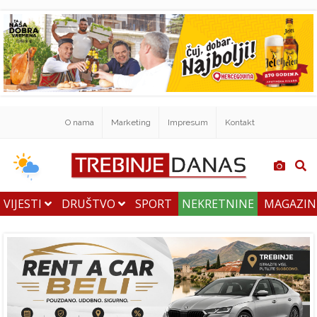
O nama
Marketing
Impresum
Kontakt
VIJESTI
DRUŠTVO
SPORT
NEKRETNINE
MAGAZI