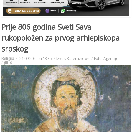
Prije 806 godina Sveti Sava
rukopoložen za prvog arhiepiskopa
srpskog
Religija
21.09.2025. u 13:35
Izvor: Katera.news
Foto: Agencije
0