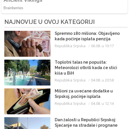
NAJNOVIJE U OVOJ KATEGORIJI
Spremno 180 miliona: Objavljeno
kada počinje isplata penzija
Republika Srpska
06.08. u 10:17
Toplotni talas ne popušta:
Meteorolozi otkrili kada će stići
kiša u BiH
Republika Srpska
04.08. u 20:58
Milioni za uvećane dodatke u
Srpskoj, počinje isplata
Republika Srpska
04.08. u 12:14
Dan žalosti u Republici Srpskoj:
Sjećanje na stradale i prognane