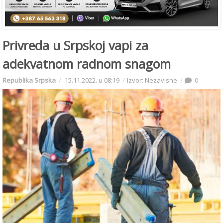
Privreda u Srpskoj vapi za
adekvatnom radnom snagom
Republika Srpska
15.11.2022. u 08:19
Izvor: Nezavisne
0