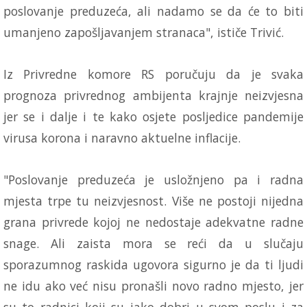
poslovanje preduzeća, ali nadamo se da će to biti
umanjeno zapošljavanjem stranaca", ističe Trivić.
Iz Privredne komore RS poručuju da je svaka
prognoza privrednog ambijenta krajnje neizvjesna
jer se i dalje i te kako osjete posljedice pandemije
virusa korona i naravno aktuelne inflacije.
"Poslovanje preduzeća je usložnjeno pa i radna
mjesta trpe tu neizvjesnost. Više ne postoji nijedna
grana privrede kojoj ne nedostaje adekvatne radne
snage. Ali zaista mora se reći da u slučaju
sporazumnog raskida ugovora sigurno je da ti ljudi
ne idu ako već nisu pronašli novo radno mjesto, jer
su to radnici koji su jako dobri u svom poslu i za