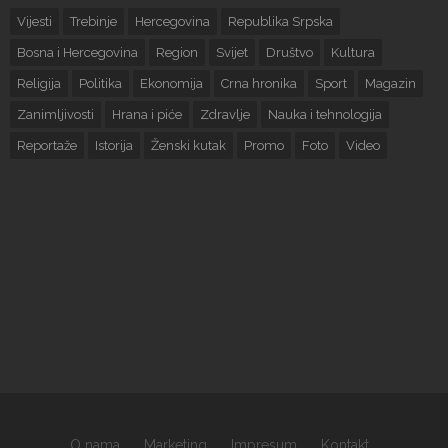
Vijesti
Trebinje
Hercegovina
Republika Srpska
Bosna i Hercegovina
Region
Svijet
Društvo
Kultura
Religija
Politika
Ekonomija
Crna hronika
Sport
Magazin
Zanimljivosti
Hrana i piće
Zdravlje
Nauka i tehnologija
Reportaže
Istorija
Ženski kutak
Promo
Foto
Video
O nama
Marketing
Impresum
Kontakt