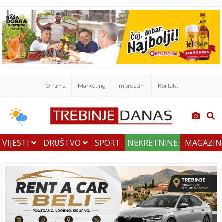
O nama
Marketing
Impresum
Kontakt
VIJESTI
DRUŠTVO
SPORT
NEKRETNINE
MAGAZI