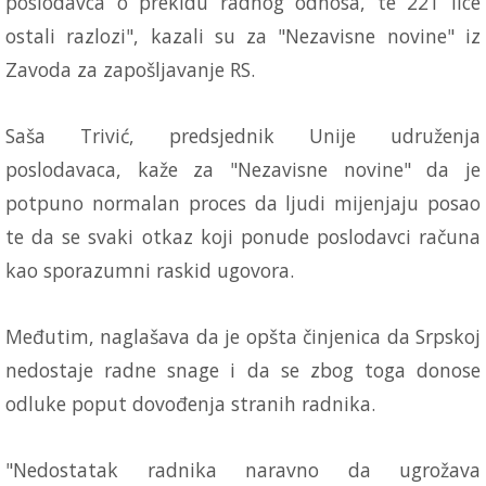
poslodavca o prekidu radnog odnosa, te 221 lice
ostali razlozi", kazali su za "Nezavisne novine" iz
Zavoda za zapošljavanje RS.
Saša Trivić, predsjednik Unije udruženja
poslodavaca, kaže za "Nezavisne novine" da je
potpuno normalan proces da ljudi mijenjaju posao
te da se svaki otkaz koji ponude poslodavci računa
kao sporazumni raskid ugovora.
Međutim, naglašava da je opšta činjenica da Srpskoj
nedostaje radne snage i da se zbog toga donose
odluke poput dovođenja stranih radnika.
"Nedostatak radnika naravno da ugrožava