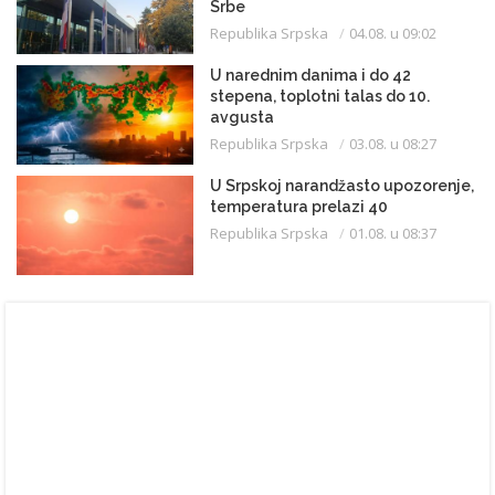
Srbe
Republika Srpska
04.08. u 09:02
U narednim danima i do 42
stepena, toplotni talas do 10.
avgusta
Republika Srpska
03.08. u 08:27
U Srpskoj narandžasto upozorenje,
temperatura prelazi 40
Republika Srpska
01.08. u 08:37