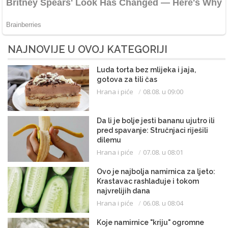
NAJNOVIJE U OVOJ KATEGORIJI
Luda torta bez mlijeka i jaja,
gotova za tili čas
Hrana i piće
08.08. u 09:00
Da li je bolje jesti bananu ujutro ili
pred spavanje: Stručnjaci riješili
dilemu
Hrana i piće
07.08. u 08:01
Ovo je najbolja namirnica za ljeto:
Krastavac rashlađuje i tokom
najvrelijih dana
Hrana i piće
06.08. u 08:04
Koje namirnice "kriju" ogromne