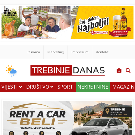
O nama
Marketing
Impresum
Kontakt
VIJESTI
DRUŠTVO
SPORT
NEKRETNINE
MAGAZI