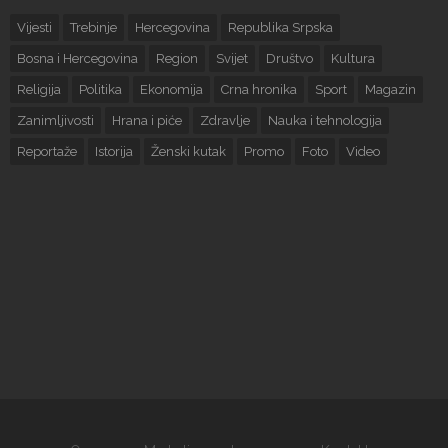
Vijesti
Trebinje
Hercegovina
Republika Srpska
Bosna i Hercegovina
Region
Svijet
Društvo
Kultura
Religija
Politika
Ekonomija
Crna hronika
Sport
Magazin
Zanimljivosti
Hrana i piće
Zdravlje
Nauka i tehnologija
Reportaže
Istorija
Ženski kutak
Promo
Foto
Video