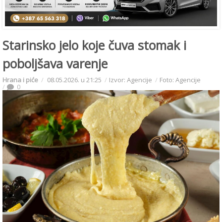
Starinsko jelo koje čuva stomak i
poboljšava varenje
Hrana i piće
08.05.2026. u 21:25
Izvor: Agencije
Foto: Agencije
0