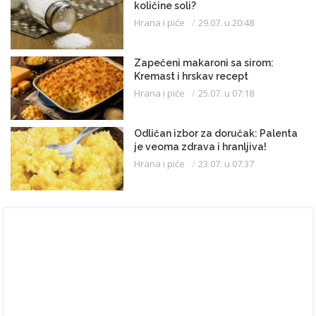
količine soli?
Hrana i piće
29.07. u 20:48
Zapečeni makaroni sa sirom:
Kremast i hrskav recept
Hrana i piće
25.07. u 07:18
Odličan izbor za doručak: Palenta
je veoma zdrava i hranljiva!
Hrana i piće
23.07. u 07:37