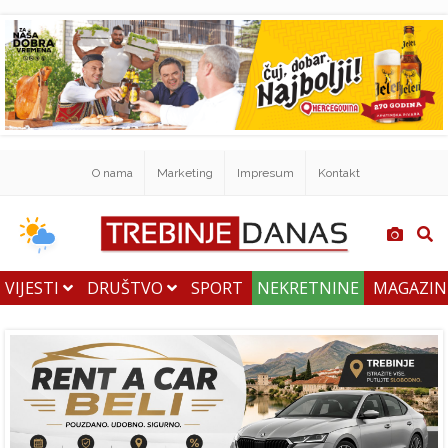
O nama
Marketing
Impresum
Kontakt
VIJESTI
DRUŠTVO
SPORT
NEKRETNINE
MAGAZI