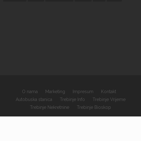
O nama
Marketing
Impresum
Kontakt
Autobuska stanica
Trebinje Info
Trebinje Vrijeme
Trebinje Nekretnine
Trebinje Bioskop
×
Copyrights © 2026 sva prava zadržana.