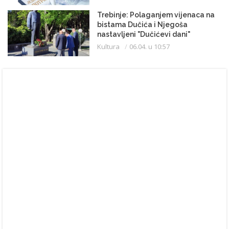
Trebinje: Polaganjem vijenaca na
bistama Dučića i Njegoša
nastavljeni "Dučićevi dani"
Kultura
06.04. u 10:57