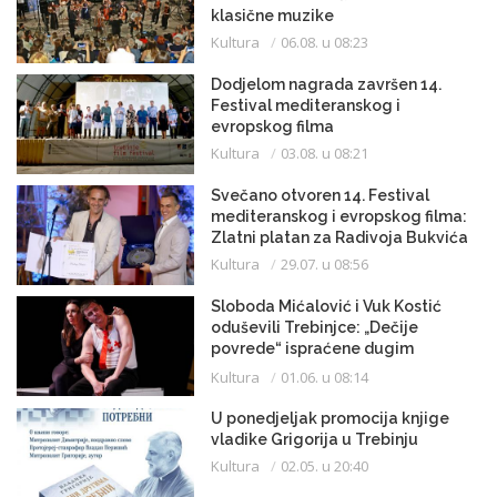
klasične muzike
Kultura
06.08. u 08:23
Dodjelom nagrada završen 14.
Festival mediteranskog i
evropskog filma
Kultura
03.08. u 08:21
Svečano otvoren 14. Festival
mediteranskog i evropskog filma:
Zlatni platan za Radivoja Bukvića
Kultura
29.07. u 08:56
Sloboda Mićalović i Vuk Kostić
oduševili Trebinjce: „Dečije
povrede“ ispraćene dugim
aplauzom
Kultura
01.06. u 08:14
U ponedjeljak promocija knjige
vladike Grigorija u Trebinju
Kultura
02.05. u 20:40