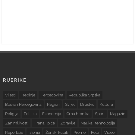
RUBRIKE
Vijesti
Trebinje
Hercegovina
Republika Srpska
Bosna i Hercegovina
Region
Svijet
Društvo
Kultura
Religija
Politika
Ekonomija
Crna hronika
Sport
Magazin
Zanimljivosti
Hrana i piće
Zdravlje
Nauka i tehnologija
Reportaže
Istorija
Ženski kutak
Promo
Foto
Video