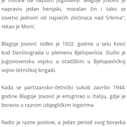
je morala da napusti Jugoslaviji. Blagoje Jovović je
napravio jedan herojski, moralan čin i tako se
osvetio jednom od najvećih zločinaca nad Srbima“,
rekao je Morić.
Blagoje Jovović rođen je 1922. godine u selu Kosić
kod Danilovgrada u plemenu Bjelopavlića. Služio je
Jugoslovensku vojsku u otadžbini u Bjelopavlićkoj
vojno-četničkoj brigadi.
Kada se partizansko–četnički sukob završio 1944.
godine Blagoje Jovović je emigrirao u Italiju, gdje je
boravio u raznim izbjegličkim logorima.
Radio je razne poslove, a jedan period svog boravka