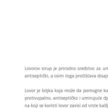
Lovorov sirup je prirodno sredstvo za um
antiseptički, a osim toga pročišćava disaj
Lovor je biljka koja može da pomogne kod
protivupalno, antiseptičko i umirujuće dj
na koji se koristi lovor zavisi od vrste kašl