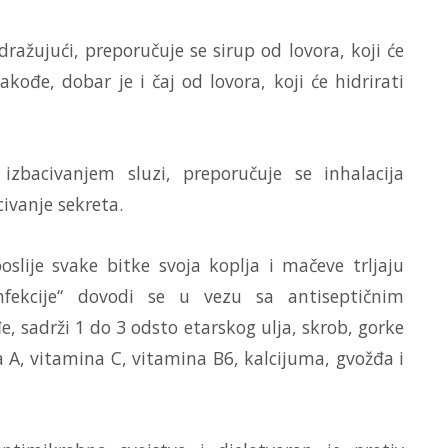
dražujući, preporučuje se sirup od lovora, koji će
 Takođe, dobar je i čaj od lovora, koji će hidrirati
izbacivanjem sluzi, preporučuje se inhalacija
civanje sekreta.
slije svake bitke svoja koplja i mačeve trljaju
infekcije“ dovodi se u vezu sa antiseptičnim
đe, sadrži 1 do 3 odsto etarskog ulja, skrob, gorke
a A, vitamina C, vitamina B6, kalcijuma, gvožđa i