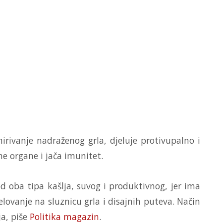
irivanje nadraženog grla, djeluje protivupalno i
ne organe i jača imunitet.
 oba tipa kašlja, suvog i produktivnog, jer ima
elovanje na sluznicu grla i disajnih puteva. Način
ja, piše
Politika magazin
.