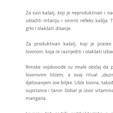
Za suvi kašalj, koji je neproduktivan i na
ublažiti iritaciju i smiriti refleks kašlja.
grlo i olakšati disanje.
Za produktivan kašalj, koji je praćen 
lovorom, koja će razrijediti i olakšati izba
Rimske vojskovođe su imale običaj da po
lovorovim lišćem, a ovaj ritual „dez
djelovanjem ove biljke. Lišće lovora, tako
supstance i tanin. Dobar je izvor vitamin
mangana.