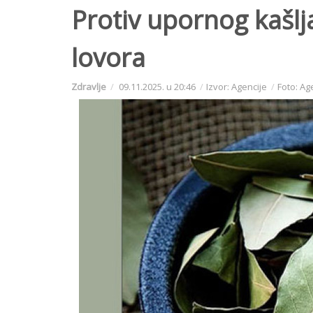
Protiv upornog kašlj
lovora
Zdravlje
09.11.2025. u 20:46
Izvor: Agencije
Foto: Ag