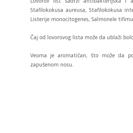
Lovorov list sadrži antibakterijska i 
Stafilokokusa aureusa, Stafilokokusa inte
Listerije monocitogenes, Salmonele tifimu
Čaj od lovorovog lista može da ublaži bo
Veoma je aromatičan, što može da po
zapušenom nosu.