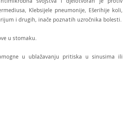
antimikrobna svojstva i djelotvoran je protiv
rmediusa, Klebsijele pneumonije, Ešerihije koli,
rijum i drugih, inače poznatih uzročnika bolesti.
love u stomaku.
mogne u ublažavanju pritiska u sinusima ili