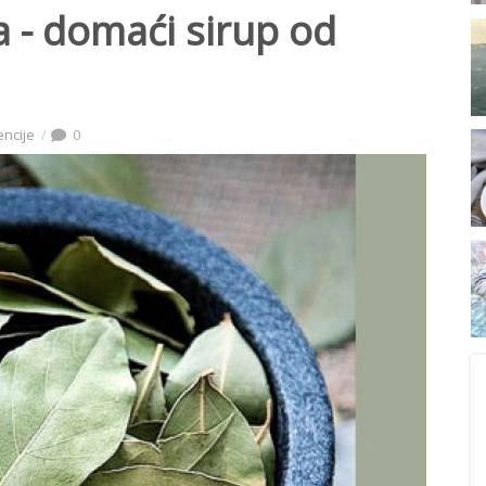
a - domaći sirup od
encije
0