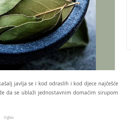
šalj javlja se i kod odraslih i kod djece najčešće
že da se ublaži jednostavnim domaćim sirupom
Oglas