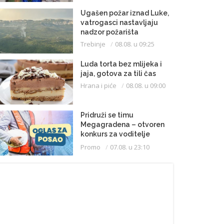
Ugašen požar iznad Luke,
vatrogasci nastavljaju
nadzor požarišta
Trebinje
08.08. u 09:25
Luda torta bez mlijeka i
jaja, gotova za tili čas
Hrana i piće
08.08. u 09:00
Pridruži se timu
Megagradena – otvoren
konkurs za voditelje
gradilišta
Promo
07.08. u 23:10