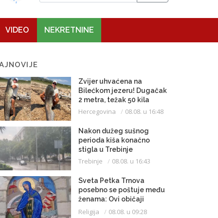
VIDEO
NEKRETNINE
AJNOVIJE
Zvijer uhvaćena na
Bilećkom jezeru! Dugačak
2 metra, težak 50 kila
Hercegovina
08.08. u 16:48
Nakon dužeg sušnog
perioda kiša konačno
stigla u Trebinje
Trebinje
08.08. u 16:43
Sveta Petka Trnova
posebno se poštuje među
ženama: Ovi običaji
vijekovima se čuvaju
Religija
08.08. u 09:28